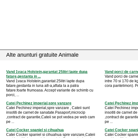
Alte anunturi gratuite Animale
Vand 1vaca Holstein,garantat 25litri lapte dupa
Vand porci de carn
fatare,gestanta in ...
Vand porci de carne 
Vand 1vaca Holstein,garantat 25litri lapte dupa
intre 70 si 170 de kg
fatare,gestanta in luna a8-a,aflata la a patra
cora pantelimon). Pre
fatare.foarte frumoasa. Accept variante de schimb cu
porci, ...
Catei Pechinez imperial,spre vanzare
Catei Pechinez imp
Catei Pechinez imperial,spre vanzare , Cateii sunt
Catei Pechinez impe
insotiti de carnet de sanatate.Pasaport,microcip
insotiti de carnet d
,contract de garantie,Cateii se pot vedea pe web cam
,contract de garant
pe ...
pe ...
Catei Cocker spaniel si cihuahua
Catei Cocker spani
Catei Cocker spaniel si cihuahua spre vanzare,Cateii
Catei Cocker spanie