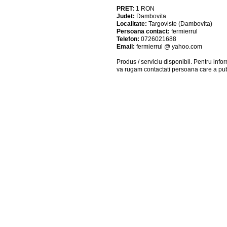
PRET:
1
RON
Judet:
Dambovita
Localitate:
Targoviste (Dambovita)
Persoana contact:
fermierrul
Telefon:
0726021688
Email:
fermierrul @ yahoo.com
Produs / serviciu
disponibil
. Pentru info
va rugam contactati persoana care a pub