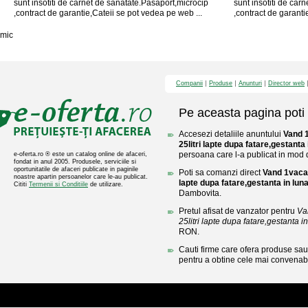
sunt insotiti de carnet de sanatate.Pasaport,microcip
sunt insotiti de car
,contract de garantie,Cateii se pot vedea pe web ...
,contract de garanti
mic
Companii
Produse
Anunturi
Director web
Pe aceasta pagina poti 
Accesezi detaliile anuntului
Vand 1
25litri lapte dupa fatare,gestanta 
persoana care l-a publicat in mod di
e-oferta.ro ® este un catalog online de afaceri,
fondat in anul 2005. Produsele, serviciile si
oportunitatile de afaceri publicate in paginile
Poti sa comanzi direct
Vand 1vaca 
noastre apartin persoanelor care le-au publicat.
lapte dupa fatare,gestanta in luna
Cititi
Termenii si Conditiile
de utilizare.
Dambovita.
Pretul afisat de vanzator pentru
Va
25litri lapte dupa fatare,gestanta i
RON.
Cauti firme care ofera produse sau 
pentru a obtine cele mai convenabi