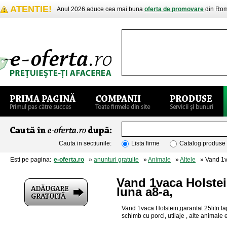
ATENTIE!
Anul 2026 aduce cea mai buna
oferta de promovare
din Rom
Cauta in sectiunile:
Lista firme
Catalog produse
Esti pe pagina:
e-oferta.ro
»
anunturi gratuite
»
Animale
»
Altele
» Vand 1vac
Vand 1vaca Holstein
luna a8-a,
Vand 1vaca Holstein,garantat 25litri la
schimb cu porci, utilaje , alte animale