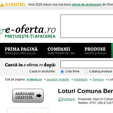
ATENTIE!
Anul 2026 aduce cea mai buna
oferta de promovare
din Rom
Cauta in sectiunile:
Lista firme
Catalog produse
Esti pe pagina:
e-oferta.ro
»
anunturi gratuite
»
Imobiliare
»
Terenuri
» Lot
Loturi Comuna Ber
Proprietar, loturi in Comu
Telefon: 0757.199.471/0