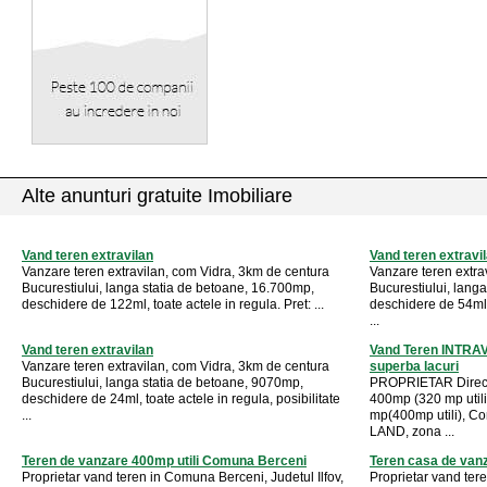
Alte anunturi gratuite Imobiliare
Vand teren extravilan
Vand teren extravi
Vanzare teren extravilan, com Vidra, 3km de centura
Vanzare teren extra
Bucurestiului, langa statia de betoane, 16.700mp,
Bucurestiului, lang
deschidere de 122ml, toate actele in regula. Pret: ...
deschidere de 54ml, 
...
Vand teren extravilan
Vand Teren INTRAVIL
Vanzare teren extravilan, com Vidra, 3km de centura
superba lacuri
Bucurestiului, langa statia de betoane, 9070mp,
PROPRIETAR Direct-
deschidere de 24ml, toate actele in regula, posibilitate
400mp (320 mp utili
...
mp(400mp utili), 
LAND, zona ...
Teren de vanzare 400mp utili Comuna Berceni
Teren casa de van
Proprietar vand teren in Comuna Berceni, Judetul Ilfov,
Proprietar vand ter