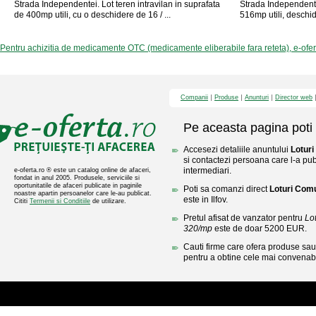
Strada Independentei. Lot teren intravilan in suprafata
Strada Independentei
de 400mp utili, cu o deschidere de 16 / ...
516mp utili, deschid
Pentru achizitia de medicamente OTC (medicamente eliberabile fara reteta), e-ofe
Companii
Produse
Anunturi
Director web
Pe aceasta pagina poti 
Accesezi detaliile anuntului
Lotur
si contactezi persoana care l-a publ
intermediari.
e-oferta.ro ® este un catalog online de afaceri,
fondat in anul 2005. Produsele, serviciile si
oportunitatile de afaceri publicate in paginile
Poti sa comanzi direct
Loturi Com
noastre apartin persoanelor care le-au publicat.
este in Ilfov.
Cititi
Termenii si Conditiile
de utilizare.
Pretul afisat de vanzator pentru
Lo
320/mp
este de doar 5200 EUR.
Cauti firme care ofera produse sau 
pentru a obtine cele mai convenabi