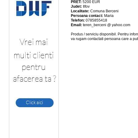
PRET:
5200
EUR
Judet:
Ilfov
Localitate:
Comuna Berceni
Persoana contact:
Maria
Telefon:
0785855418
Email:
teren_berceni @ yahoo.com
Produs / serviciu
disponibil
. Pentru info
va rugam contactati persoana care a pub