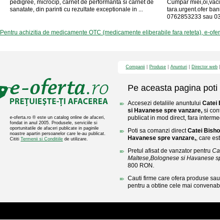
pedigree, microcip, carnet de performanta si carnet de
Cumpar miei,oi,vaci 
sanatate, din parinti cu rezultate exceptionale in ...
tara.urgent.ofer bani
0762853233 sau 0
Pentru achizitia de medicamente OTC (medicamente eliberabile fara reteta), e-ofe
Companii
Produse
Anunturi
Director web
Pe aceasta pagina poti 
Accesezi detaliile anuntului
Catei
si Havanese spre vanzare,
si con
publicat in mod direct, fara interme
e-oferta.ro ® este un catalog online de afaceri,
fondat in anul 2005. Produsele, serviciile si
oportunitatile de afaceri publicate in paginile
Poti sa comanzi direct
Catei Bisho
noastre apartin persoanelor care le-au publicat.
Havanese spre vanzare,
, care es
Cititi
Termenii si Conditiile
de utilizare.
Pretul afisat de vanzator pentru
Ca
Maltese,Bolognese si Havanese s
800 RON.
Cauti firme care ofera produse sau 
pentru a obtine cele mai convenabi