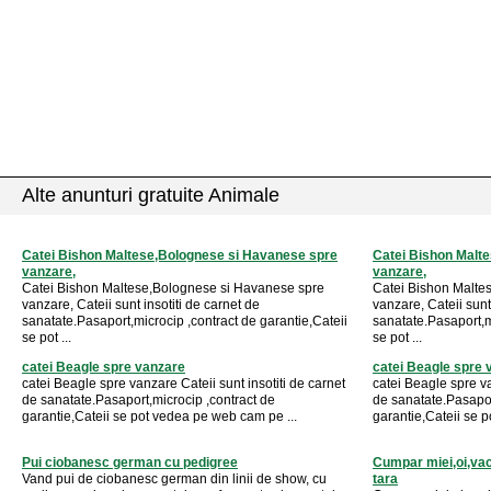
Alte anunturi gratuite Animale
Catei Bishon Maltese,Bolognese si Havanese spre
Catei Bishon Malt
vanzare,
vanzare,
Catei Bishon Maltese,Bolognese si Havanese spre
Catei Bishon Malte
vanzare, Cateii sunt insotiti de carnet de
vanzare, Cateii sunt
sanatate.Pasaport,microcip ,contract de garantie,Cateii
sanatate.Pasaport,mi
se pot ...
se pot ...
catei Beagle spre vanzare
catei Beagle spre 
catei Beagle spre vanzare Cateii sunt insotiti de carnet
catei Beagle spre va
de sanatate.Pasaport,microcip ,contract de
de sanatate.Pasapor
garantie,Cateii se pot vedea pe web cam pe ...
garantie,Cateii se 
Pui ciobanesc german cu pedigree
Cumpar miei,oi,vaci
Vand pui de ciobanesc german din linii de show, cu
tara