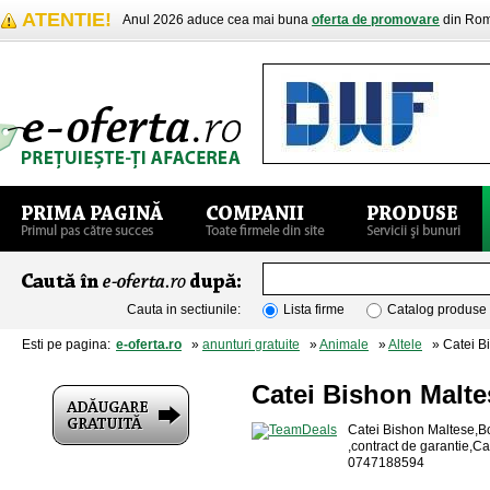
ATENTIE!
Anul 2026 aduce cea mai buna
oferta de promovare
din Rom
Cauta in sectiunile:
Lista firme
Catalog produse
Esti pe pagina:
e-oferta.ro
»
anunturi gratuite
»
Animale
»
Altele
» Catei Bi
Catei Bishon Malte
Catei Bishon Maltese,Bo
,contract de garantie,Ca
0747188594