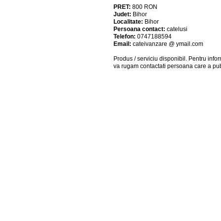
PRET:
800
RON
Judet:
Bihor
Localitate:
Bihor
Persoana contact:
catelusi
Telefon:
0747188594
Email:
cateivanzare @ ymail.com
Produs / serviciu
disponibil
. Pentru info
va rugam contactati persoana care a pub