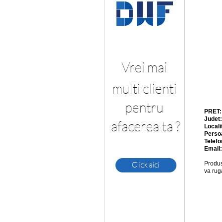
PRET
Judet
Locali
Perso
Telefo
Email
Produs
va rug