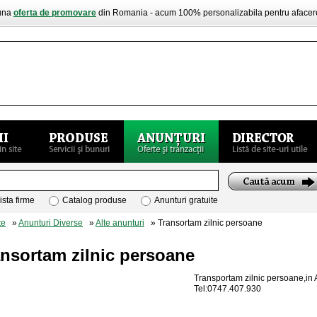
buna
oferta de promovare
din Romania - acum 100% personalizabila pentru aface
ista firme
Catalog produse
Anunturi gratuite
te
»
Anunturi Diverse
»
Alte anunturi
» Transortam zilnic persoane
nsortam zilnic persoane
Transportam zilnic persoane,in 
Tel:0747.407.930