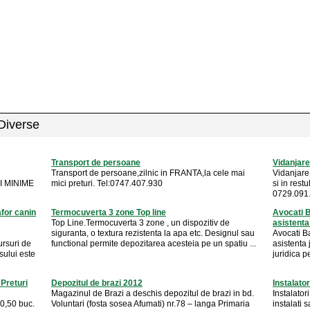
 Diverse
Transport de persoane
Vidanjare
Transport de persoane,zilnic in FRANTA,la cele mai
Vidanjare
I MINIME
mici preturi. Tel:0747.407.930
si in rest
0729.091.8
for canin
Termocuverta 3 zone Top line
Avocati B
Top Line.Termocuverta 3 zone , un dispozitiv de
asistenta 
siguranta, o textura rezistenta la apa etc. Designul sau
Avocati Ba
rsuri de
functional permite depozitarea acesteia pe un spatiu ...
asistenta 
sului este
juridica pe
Preturi
Depozitul de brazi 2012
Instalato
Magazinul de Brazi a deschis depozitul de brazi in bd.
Instalator
 0,50 buc.
Voluntari (fosta sosea Afumati) nr.78 – langa Primaria
instalati 