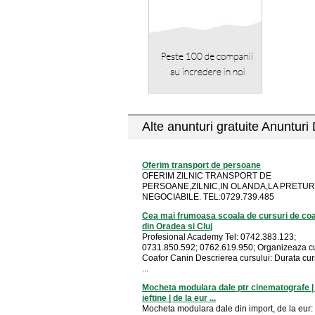
Alte anunturi gratuite Anunturi
Oferim transport de persoane
OFERIM ZILNIC TRANSPORT DE
PERSOANE,ZILNIC,IN OLANDA,LA PRETUR
NEGOCIABILE. TEL:0729.739.485
Cea mai frumoasa scoala de cursuri de coa
din Oradea si Cluj
Profesional Academy Tel: 0742.383.123;
0731.850.592; 0762.619.950; Organizeaza cu
Coafor Canin Descrierea cursului: Durata cur
...
Mocheta modulara dale ptr cinematografe | 
ieftine | de la eur ...
Mocheta modulara dale din import, de la eur: