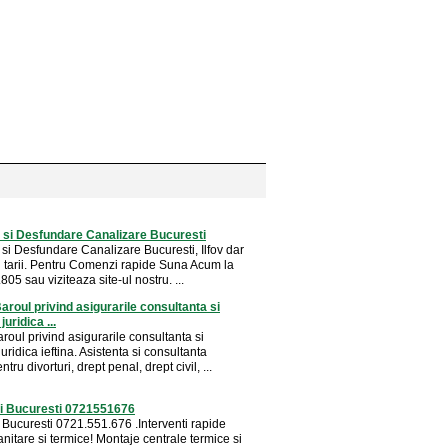
 si Desfundare Canalizare Bucuresti
 si Desfundare Canalizare Bucuresti, Ilfov dar
ul tarii. Pentru Comenzi rapide Suna Acum la
05 sau viziteaza site-ul nostru. ...
aroul privind asigurarile consultanta si
juridica ...
roul privind asigurarile consultanta si
juridica ieftina. Asistenta si consultanta
ntru divorturi, drept penal, drept civil, ...
ri Bucuresti 0721551676
i Bucuresti 0721.551.676 .Interventi rapide
sanitare si termice! Montaje centrale termice si