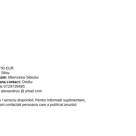
:
50
EUR
:
Sibiu
tate:
Miercurea-Sibiului
ana contact:
Ovidiu
n:
0729739485
:
alexandruo @ ymail.com
 / serviciu
disponibil
. Pentru informatii suplimentare,
am contactati persoana care a publicat anuntul.