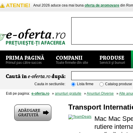
ATENTIE!
Anul 2026 aduce cea mai buna
oferta de promovare
din Rom
Cauta in sectiunile:
Lista firme
Catalog produse
Esti pe pagina:
e-oferta.ro
»
anunturi gratuite
»
Anunturi Diverse
»
Alte anu
Transport Internat
Mac Mac Spedi
rutiere intern