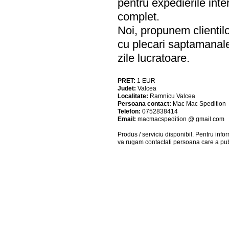
pentru expedierile inte
complet.
Noi, propunem clientilo
cu plecari saptamanale 
zile lucratoare.
PRET:
1
EUR
Judet:
Valcea
Localitate:
Ramnicu Valcea
Persoana contact:
Mac Mac Spedition
Telefon:
0752838414
Email:
macmacspedition @ gmail.com
Produs / serviciu
disponibil
. Pentru info
va rugam contactati persoana care a pub