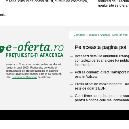
frizerie, cursuri de coafor stilist, cursuri de cosmetica, ...
reduceri de Craciun
noului site se ofera tu
mic
Companii
Produse
Anunturi
Director web
Pe aceasta pagina poti 
Accesezi detaliile anuntului
Transp
contactezi persoana care l-a public
intermediari.
e-oferta.ro ® este un catalog online de afaceri,
fondat in anul 2005. Produsele, serviciile si
oportunitatile de afaceri publicate in paginile
Poti sa comanzi direct
Transport I
noastre apartin persoanelor care le-au publicat.
este in Valcea.
Cititi
Termenii si Conditiile
de utilizare.
Pretul afisat de vanzator pentru
Tr
este de doar 1 EUR.
Cauti firme care ofera produse sau 
pentru a obtine cele mai convenabi