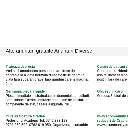
Alte anunturi gratuite Anunturi Diverse
Trateaza depresia
Camin de batrani c
Vrei sa fi urmatoarea persoana care trece de la
Centrul de rezident
depresie la o viata normala?Pregateste-te pentru o
asa fel incat sa vina 
viata fara suparari grave, fara ganduri care te macina,
nostrii, fara de care 
fara ...
Germania plecari rapide
Ghicesc in carti
Plecari imediate in strainatate, in domeniul agriculturii,
Ghicesc 3 feluri de 
sere, fabrici. Oferim contracte acreditate de institutiile
competente de stat, cazare asigurata. Nu ...
Cursuri Coafura Oradea
www.acommunity.eu 
Profesional Academy Tel: 0742.383.123;
reduceri de Craciun
0731.850.592; 0762.619.950; Organizeaza cursuride
www.acommunity.eu -