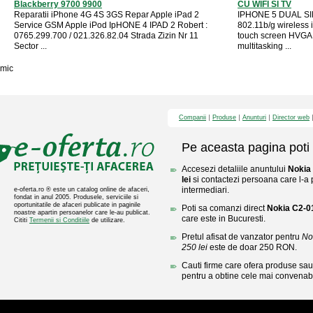
Blackberry 9700 9900
CU WIFI SI TV
Reparatii iPhone 4G 4S 3GS Repar Apple iPad 2
IPHONE 5 DUAL SI
Service GSM Apple iPod IpHONE 4 IPAD 2 Robert :
802.11b/g wireless i
0765.299.700 / 021.326.82.04 Strada Zizin Nr 11
touch screen HVGA 
Sector ...
multitasking ...
mic
Companii
Produse
Anunturi
Director web
Pe aceasta pagina poti 
Accesezi detaliile anuntului
Nokia 
lei
si contactezi persoana care l-a p
intermediari.
e-oferta.ro ® este un catalog online de afaceri,
fondat in anul 2005. Produsele, serviciile si
oportunitatile de afaceri publicate in paginile
Poti sa comanzi direct
Nokia C2-01 
noastre apartin persoanelor care le-au publicat.
care este in Bucuresti.
Cititi
Termenii si Conditiile
de utilizare.
Pretul afisat de vanzator pentru
No
250 lei
este de doar 250 RON.
Cauti firme care ofera produse sau 
pentru a obtine cele mai convenabi