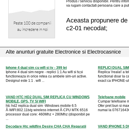
Produs / serviciu
disponibil
. Pentru info
va rugam contactati persoana care a pub
Aceasta propunere de a
c2-01 necodat;
Alte anunturi gratuite Electronice si Electrocasnice
Iphone 4 dual sim cu wifi si tv - 399 lei
REPLICI DUAL SIM
Iphone 4 dual sim negre - replici 1:1 Au wifi si tv,si
Replica \'reala\' a t
functioneaza in orice retea cu ambele sim-uri active.
functional doar la 
Designul este 1:1 . wifi ...
exact ca IPHONE-ul o
VAND HTC HD2 DUAL SIM REPLICA CU WINDOWS
Telefoane mobile
MOBILE, GPS, TV SI WIFI
Cumpar telefoane mob
htc hd2 replica dual sim -Windows mobile 6.5
Ofer pret bun si max
Â·WIFI:802.11b/g wireless internet Â·CPU MTK 6516
numai la 07671643
processor dual core: 460Mhz + 280Mhz (disponibil pe
...
Decodare Htc wildfire Desire CHA CHA Reparatii
VAND IPHONE 5 D