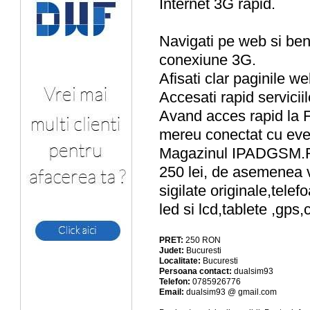
Internet 3G rapid.
Navigati pe web si ben
conexiune 3G.
Afisati clar paginile w
Accesati rapid serviciil
Avand acces rapid la Fa
mereu conectat cu eve
Magazinul IPADGSM.RO 
250 lei, de asemenea 
sigilate originale,tele
led si lcd,tablete ,gps
PRET:
250
RON
Judet:
Bucuresti
Localitate:
Bucuresti
Persoana contact:
dualsim93
Telefon:
0785926776
Email:
dualsim93 @ gmail.com