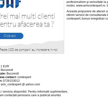
profesionalism şi seriozitate la p
nostru: www.armcontexpert.ro. bon
Aceasta propunere de afaceri a 
oferim servicii de consultanata 
contexpert; bonus inregistrari co
:
1
EUR
:
Bucuresti
tate:
Bucuresti
ana contact:
contexpert
n:
0726153012
:
arm_contexpert @ yahoo.com
 / serviciu
disponibil
. Pentru informatii suplimentare,
am contactati persoana care a publicat anuntul.