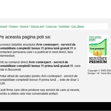
mpanii
Produse
Anunturi
Director web
Contul tau
Download
Curs Valutar
Pe aceasta pagina poti sa:
ccesezi detaliile anuntului
Arm contexpert - servicii de
ontabilitate completă! bonus !!! prima lună gratuit !!!
si
ontactezi persoana care l-a publicat in mod direct, fara
ntermediari.
oti sa comanzi direct
Arm contexpert - servicii de
ontabilitate completă! bonus !!! prima lună gratuit !!!
, care
ste in Bucuresti.
Copyright © 2005-20
Design / AI: Viorel M
retul afisat de vanzator pentru
Arm contexpert - servicii de
ontabilitate completă! bonus !!! prima lună ...
este de doar 1
EUR.
auti firme care ofera produse sau servicii de care ai nevoie,
entru a obtine cele mai convenabile preturi.