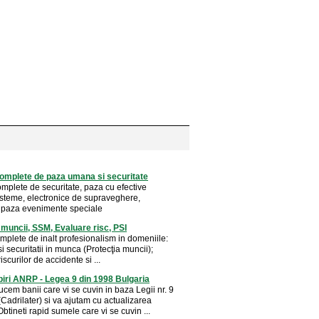
complete de paza umana si securitate
omplete de securitate, paza cu efective
steme, electronice de supraveghere,
, paza evenimente speciale
 muncii, SSM, Evaluare risc, PSI
omplete de inalt profesionalism in domeniile:
si securitatii in munca (Protecţia muncii);
iscurilor de accidente si ...
ri ANRP - Legea 9 din 1998 Bulgaria
cem banii care vi se cuvin in baza Legii nr. 9
Cadrilater) si va ajutam cu actualizarea
btineti rapid sumele care vi se cuvin ...