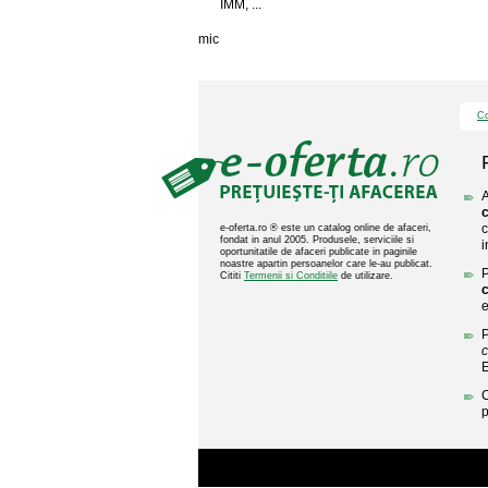
IMM, ...
mic
Co
A
c
c
e-oferta.ro ® este un catalog online de afaceri,
fondat in anul 2005. Produsele, serviciile si
i
oportunitatile de afaceri publicate in paginile
noastre apartin persoanelor care le-au publicat.
P
Cititi
Termenii si Conditiile
de utilizare.
c
e
P
c
C
p