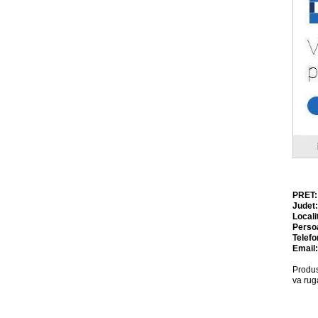
PRET
Judet
Locali
Perso
Telefo
Email
Produs
va rug