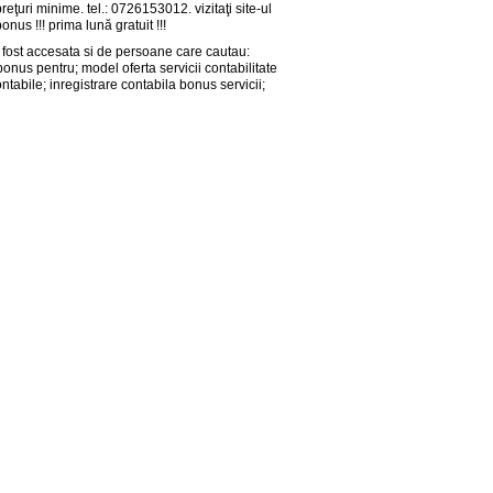
reţuri minime. tel.: 0726153012. vizitaţi site-ul
us !!! prima lună gratuit !!!
fost accesata si de persoane care cautau:
bonus pentru; model oferta servicii contabilitate
ntabile; inregistrare contabila bonus servicii;