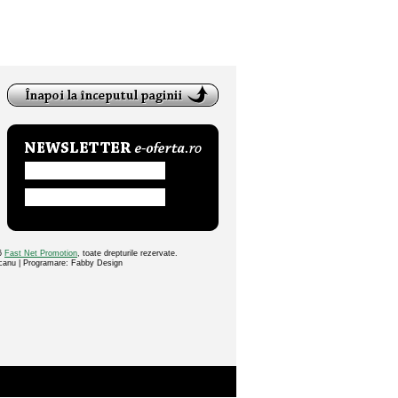
26
Fast Net Promotion
, toate drepturile rezervate.
ocanu | Programare: Fabby Design