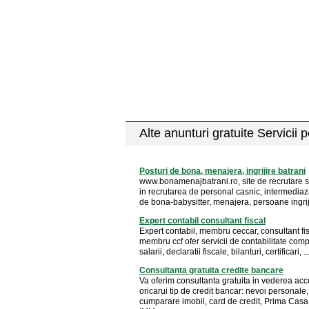
Alte anunturi gratuite Servicii 
Posturi de bona, menajera, ingrijire batrani
www.bonamenajbatrani.ro, site de recrutare s
in recrutarea de personal casnic, intermediaz
de bona-babysitter, menajera, persoane ingriji
Expert contabil consultant fiscal
Expert contabil, membru ceccar, consultant fis
membru ccf ofer servicii de contabilitate comp
salarii, declaratii fiscale, bilanturi, certificari, ..
Consultanta gratuita credite bancare
Va oferim consultanta gratuita in vederea acc
oricarui tip de credit bancar: nevoi personale,
cumparare imobil, card de credit, Prima Casa,