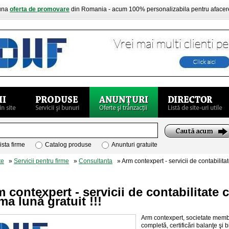
buna
oferta de promovare
din Romania - acum 100% personalizabila pentru aface
ista firme
Catalog produse
Anunturi gratuite
te
»
Servicii pentru firme
»
Consultanta
» Arm contexpert - servicii de contabilitat
 contexpert - servicii de contabilitate 
ma lună gratuit !!!
Arm contexpert, societate membră
completă, certificări balanţe şi b