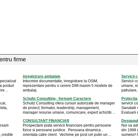
pentru firme
inregistrare ambalaje
Servicii 
pecializat
Intocmire documentatie, inregistrare la OSIM,
Servicii c
a posturi
reprezentare pentru o cerere DMI maxim 5 modele de
umane, si
re ...
ambalaj.
patrulare
Schultz Consulting - formam Caractere
Protectia
cal,
Schultz Consulting ofera cursuri autorizate de manager
servicii c
leta,
de proiect, formator, leadership, management,
Sanatatii 
.
manager resurse umane, comunicare, expert achizitii ...
Evaluarii r
CONSULTANT FINANCIAR
Despagubi
esarii
Prospectare piata servicii financiare pentru persoane
Noi va adu
fizice si persoane juridice . Persoana dinamica ,
din 1998 (
 credite
orientata catre client . Vechime pe post cel putin un ...
sumelor! O