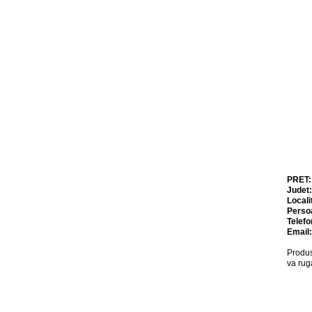
PRET
Judet
Locali
Perso
Telefo
Email
Produs
va rug