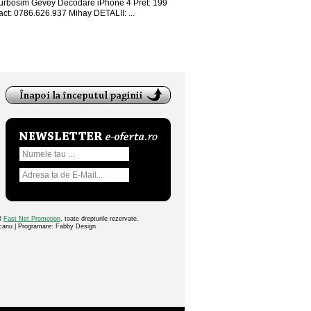
 turbosim Gevey Decodare iPhone 4 Pret: 199
ct: 0786.626.937 Mihay DETALII: ...
26
Fast Net Promotion
, toate drepturile rezervate.
ocanu | Programare: Fabby Design