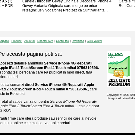
 9.5 (T)
Cartele / turbosim Gevey Originale Decodare iPhone 4
Cartele /
.1 + EDR -
Gevey Varianta Originala care merge pe orice
Ron Conta
retea(inclusiv Vodafone) Precizez ca Sunt varianta ...
mpanii
Produse
Anunturi
Director web
Contul tau
Download
Curs Valutar
Pe aceasta pagina poti sa:
ccesezi detaliile anuntului
Service iPhone 4G Reparatii
Apple iPad 2 TouchScreen iPod 4 Touch mihai 0756319596.
i contactezi persoana care l-a publicat in mod direct, fara
ntermediari.
oti sa comanzi direct
Service iPhone 4G Reparatii Apple
iPad 2 TouchScreen iPod 4 Touch mihai 0756319596.
, care
ste in Bucuresti.
Copyright © 2005-20
Design / AI: Viorel M
retul afisat de vanzator pentru
Service iPhone 4G Reparatii
pple iPad 2 TouchScreen iPod 4 Touch mihai ...
este de doar
12 RON.
auti firme care ofera produse sau servicii de care ai nevoie,
entru a obtine cele mai convenabile preturi.