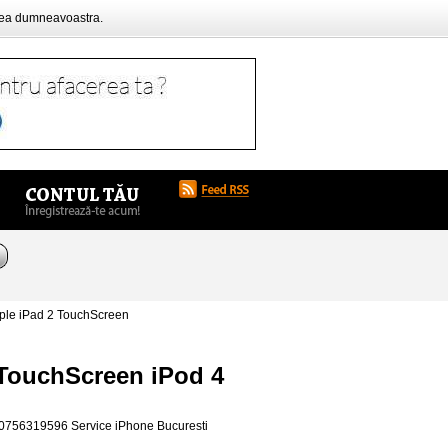
rea dumneavoastra.
ple iPad 2 TouchScreen
 TouchScreen iPod 4
 0756319596 Service iPhone Bucuresti