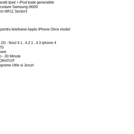
tii Ipad + iPod toate generatiile
Decodare Samsung i9000
izin NR11 Sector3
entru telefoane Apple iPhone Orice model
2G - Nou! 4.1 , 4.2.1 , 4.3 iphone 4
 2G
ware.
o - 30 Minute
ii GRATUIT
rograme Utile si Jocuri