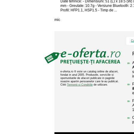
Date tehnice: - Dimensiuni: 51 (L) x 18.5 (W) x
mm - Greutate: 10.7g - Versiune Bluetooth: 2
Profil: HFP1.1, HSP1.5 - Timp de ...
mic
Co
A
s
e-oferta.ro ® este un catalog online de afaceri,
fondat in anul 2005. Produsele, serviciile si
i
oportunitatile de afaceri publicate in paginile
noastre apartin persoanelor care le-au publicat.
P
Cititi
Termenii si Conditiile
de utilizare.
e
P
A
C
p