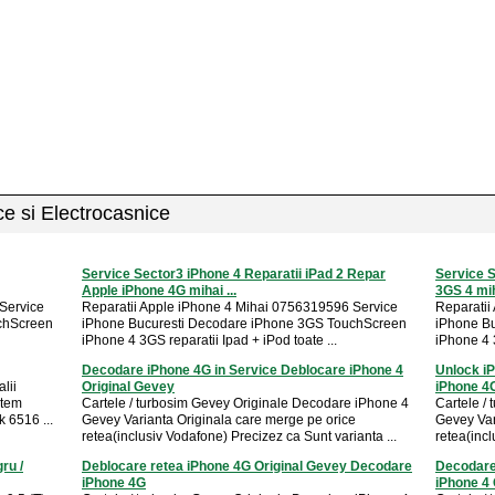
ice si Electrocasnice
Service Sector3 iPhone 4 Reparatii iPad 2 Repar
Service S
Apple iPhone 4G mihai ...
3GS 4 miha
Service
Reparatii Apple iPhone 4 Mihai 0756319596 Service
Reparatii
chScreen
iPhone Bucuresti Decodare iPhone 3GS TouchScreen
iPhone B
iPhone 4 3GS reparatii Ipad + iPod toate ...
iPhone 4 3
Decodare iPhone 4G in Service Deblocare iPhone 4
Unlock i
lii
Original Gevey
iPhone 4
stem
Cartele / turbosim Gevey Originale Decodare iPhone 4
Cartele /
 6516 ...
Gevey Varianta Originala care merge pe orice
Gevey Var
retea(inclusiv Vodafone) Precizez ca Sunt varianta ...
retea(incl
ru /
Deblocare retea iPhone 4G Original Gevey Decodare
Decodare
iPhone 4G
iPhone 4 