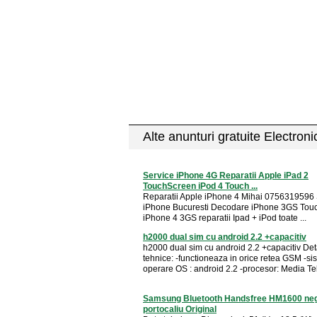
Alte anunturi gratuite Electron
Service iPhone 4G Reparatii Apple iPad 2
TouchScreen iPod 4 Touch ...
Reparatii Apple iPhone 4 Mihai 0756319596 
iPhone Bucuresti Decodare iPhone 3GS Tou
iPhone 4 3GS reparatii Ipad + iPod toate ...
h2000 dual sim cu android 2.2 +capacitiv
h2000 dual sim cu android 2.2 +capacitiv Deta
tehnice: -functioneaza in orice retea GSM -si
operare OS : android 2.2 -procesor: Media Tek
Samsung Bluetooth Handsfree HM1600 neg
portocaliu Original