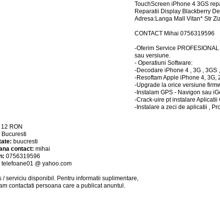
TouchScreen iPhone 4 3GS repara
Reparatii Display Blackberry 
Adresa:Langa Mall Vitan* Str Z
CONTACT Mihai 0756319596
-Oferim Service PROFESIONAL p
sau versiune.
- Operatiuni Software:
-Decodare iPhone 4 , 3G , 3GS , 
-Resoftam Apple iPhone 4, 3G,
-Upgrade la orice versiune firm
-Instalam GPS - Navigon sau iG
-Crack-uire pt instalare Aplicat
-Instalare a zeci de aplicatii , P
:
12
RON
:
Bucuresti
tate:
buucresti
ana contact:
mihai
n:
0756319596
:
telefoane01 @ yahoo.com
 / serviciu
disponibil
. Pentru informatii suplimentare,
am contactati persoana care a publicat anuntul.