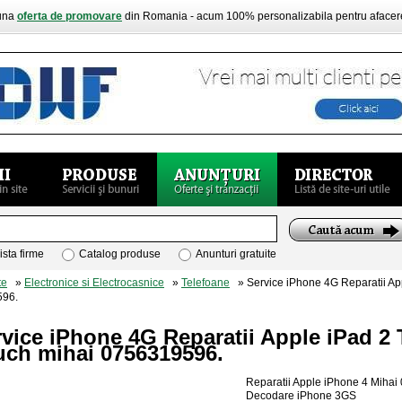
buna
oferta de promovare
din Romania - acum 100% personalizabila pentru aface
ista firme
Catalog produse
Anunturi gratuite
te
»
Electronice si Electrocasnice
»
Telefoane
» Service iPhone 4G Reparatii Ap
596.
vice iPhone 4G Reparatii Apple iPad 2
uch mihai 0756319596.
Reparatii Apple iPhone 4 Mihai
Decodare iPhone 3GS