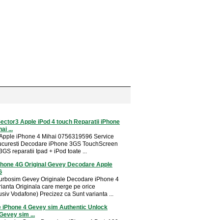
ector3 Apple iPod 4 touch Reparatii iPhone
i ...
 Apple iPhone 4 Mihai 0756319596 Service
ucuresti Decodare iPhone 3GS TouchScreen
GS reparatii Ipad + iPod toate ...
Phone 4G Original Gevey Decodare Apple
G
 turbosim Gevey Originale Decodare iPhone 4
ianta Originala care merge pe orice
usiv Vodafone) Precizez ca Sunt varianta ...
 iPhone 4 Gevey sim Authentic Unlock
Gevey sim ...