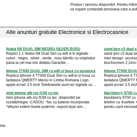
Produs / serviciu
disponibil
. Pentru info
va rugam contactati persoana care a pub
Alte anunturi gratuite Electronice si Electrocasnice
Nokia N8 DUAL SIM NEGRU,SILVER,ROSU
vand ipro c5 dual 
Replici 1:1 Nokia N8 Dual Sim cu wifi si tv sigilate -
vand ipro c5 dual s
culori : negru , silver , verde , rosu Identic cu originalul
mini design -accesor
pana la cel mai mic detaliu Garantie ...
touchscreen 2,2inci 
Iphone T7000 DUAL SIM cu wifi si husa cu tastatura
Iphone T7000 DUAL 
Replica Iphone 4 T7000 Dual Sim cu wifi,tv si husa cu
Replica Iphone 4 T7
tastatura QWERTY Meniu in Limba Romana Logo
tastatura QWERTY 
apple,ecran 3.5 inch Telefoanele sunt noi sigilate cu ...
apple,ecran 3.5 inch
mini iphone alb roz f108 cu toc
blackberry 9700 cu
mini iphone alb roz f108 cu toc -disponibil pe
blackberry 9700 cu
roz/alb/negru -CADOU: *toc cu baterie incorporata
telefon cu 4cartele 
*difuzor extern foarte puternic -suport dual sim ...
pentru card microsd 
mic