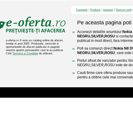
Companii
Produse
Anunturi
Director web
Pe aceasta pagina poti 
Accesezi detaliile anuntului
Nokia
NEGRU,SILVER,ROSU
si contacte
publicat in mod direct, fara interme
e-oferta.ro ® este un catalog online de afaceri,
fondat in anul 2005. Produsele, serviciile si
oportunitatile de afaceri publicate in paginile
Poti sa comanzi direct
Nokia N8 
noastre apartin persoanelor care le-au publicat.
NEGRU,SILVER,ROSU
, care este 
Cititi
Termenii si Conditiile
de utilizare.
Pretul afisat de vanzator pentru
No
NEGRU,SILVER,ROSU
este de do
Cauti firme care ofera produse sau 
pentru a obtine cele mai convenabi