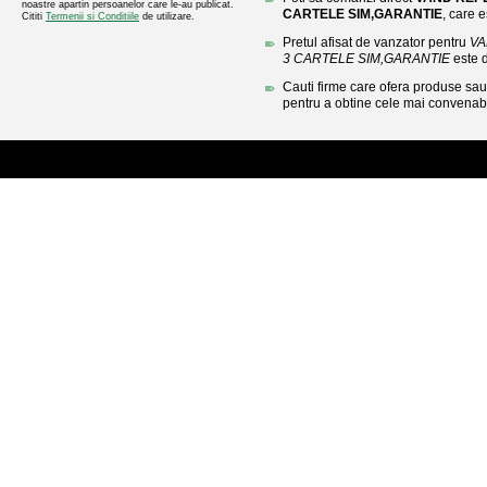
noastre apartin persoanelor care le-au publicat.
CARTELE SIM,GARANTIE
, care e
Cititi
Termenii si Conditiile
de utilizare.
Pretul afisat de vanzator pentru
VA
3 CARTELE SIM,GARANTIE
este 
Cauti firme care ofera produse sau 
pentru a obtine cele mai convenabi