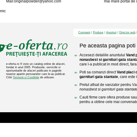
Mail:
originalpowder@yahoo.com
mai mare portal de c
mic
Companii
Produse
Anunturi
Director web
Pe aceasta pagina poti 
Accesezi detaliile anuntului
Vand p
nonasbest si garnituri gata stant
care l-a publicat in mod direct, fara
e-oferta.ro ® este un catalog online de afaceri,
fondat in anul 2005. Produsele, serviciile si
oportunitatile de afaceri publicate in paginile
Poti sa comanzi direct
Vand placi 
noastre apartin persoanelor care le-au publicat.
garnituri gata stantate
, care este 
Cititi
Termenii si Conditiile
de utilizare.
Pretul afisat de vanzator pentru
Va
nonasbest si garnituri gata stantat
Cauti firme care ofera produse sau 
pentru a obtine cele mai convenabi