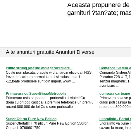
Aceasta propunere de a
garnituri ?tan?ate; mas
Alte anunturi gratuite Anunturi Diverse
cutite strung,placute widia,tarozi filiere...
Comanda Sistem 
Cutite port placuta, placute widia, tarozi elicoidali HSS,
Comanda Sistem Al
freze din carbura normal 4 dinti si radus de la 1
Paradox 728 ULT, 1 
-12,toate produsele sunt din import. www. ...
senzor magnetic, 1 
avertizare ...
Primavara cu SuperBingoMetropolis
cumpara cartoane
Primavara asta se poarta ....portocaliu si violet! Cu
Primavara asta se po
doua culori poti castiga la premiile telefonice un premiu
culori poti castiga 
record:800.000 de lei.Cu o sere portocalie ...
record de 800 000 lei
Super Oferta Pure New Edition
Litoralinfo - Porta
Super Oferta!!!!!!! 70 plicuri Pure New Edition 550ron.
Litoralinfo va pune l
Contact: 0768601750,
cazare la mare, in c