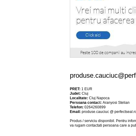
produse.cauciuc@perfe
PRET:
1
EUR
Judet:
Cluj
Localitate:
Cluj Napoca
Persoana contact:
Aranyosi Stelian
Telefon:
0264260899
Email:
produse.cauciuc @ perfectseal.r
Produs / serviciu
disponibil
. Pentru info
va rugam contactati persoana care a pub