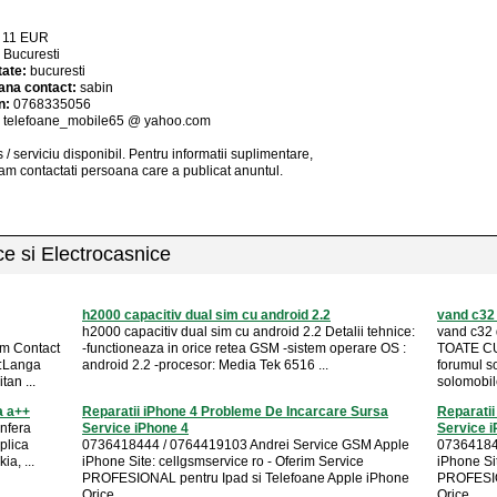
:
11
EUR
:
Bucuresti
tate:
bucuresti
ana contact:
sabin
n:
0768335056
:
telefoane_mobile65 @ yahoo.com
 / serviciu
disponibil
. Pentru informatii suplimentare,
am contactati persoana care a publicat anuntul.
ice si Electrocasnice
h2000 capacitiv dual sim cu android 2.2
vand c32 
h2000 capacitiv dual sim cu android 2.2 Detalii tehnice:
vand c32 
m Contact
-functioneaza in orice retea GSM -sistem operare OS :
TOATE CU
a:Langa
android 2.2 -procesor: Media Tek 6516 ...
forumul s
tan ...
solomobil
a a++
Reparatii iPhone 4 Probleme De Incarcare Sursa
Reparatii
nfera
Service iPhone 4
Service i
eplica
0736418444 / 0764419103 Andrei Service GSM Apple
07364184
a, ...
iPhone Site: cellgsmservice ro - Oferim Service
iPhone Si
PROFESIONAL pentru Ipad si Telefoane Apple iPhone
PROFESIO
Orice ...
Orice ...