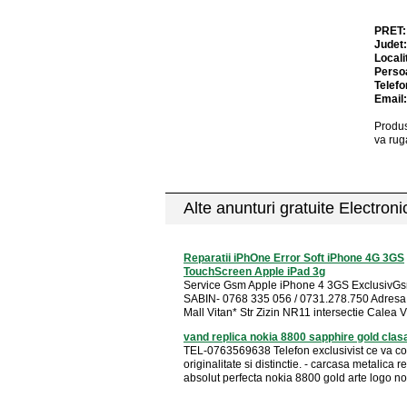
PRET
Judet
Locali
Perso
Telefo
Email
Produs
va rug
Alte anunturi gratuite Electron
Reparatii iPhOne Error Soft iPhone 4G 3GS
TouchScreen Apple iPad 3g
Service Gsm Apple iPhone 4 3GS ExclusivGs
SABIN- 0768 335 056 / 0731.278.750 Adres
Mall Vitan* Str Zizin NR11 intersectie Calea Vi
vand replica nokia 8800 sapphire gold clas
TEL-0763569638 Telefon exclusivist ce va co
originalitate si distinctie. - carcasa metalica r
absolut perfecta nokia 8800 gold arte logo noki