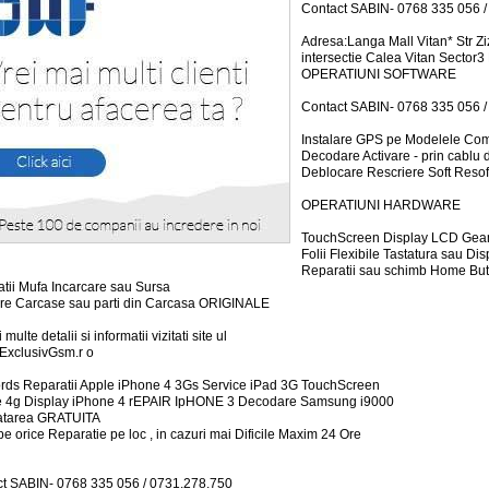
Contact SABIN- 0768 335 056 /
Adresa:Langa Mall Vitan* Str Z
intersectie Calea Vitan Sector3
OPERATIUNI SOFTWARE
Contact SABIN- 0768 335 056 /
Instalare GPS pe Modelele Com
Decodare Activare - prin cablu 
Deblocare Rescriere Soft Resof
OPERATIUNI HARDWARE
TouchScreen Display LCD Geam
Folii Flexibile Tastatura sau Dis
Reparatii sau schimb Home Bu
tii Mufa Incarcare sau Sursa
ire Carcase sau parti din Carcasa ORIGINALE
 multe detalii si informatii vizitati site ul
ExclusivGsm.r o
ds Reparatii Apple iPhone 4 3Gs Service iPad 3G TouchScreen
e 4g Display iPhone 4 rEPAIR IpHONE 3 Decodare Samsung i9000
atarea GRATUITA
e orice Reparatie pe loc , in cazuri mai Dificile Maxim 24 Ore
t SABIN- 0768 335 056 / 0731.278.750