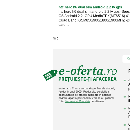
htc hero h6 dual sim android 2.2 tv gps
htc hero h6 dual sim android 2.2 tv gps -Specif
OS:Android 2.2 -CPU:MediaTEK(MT6516) 4
Quad Band: GSM850/900/1800/1900MHZ -Du
card ...
mic
Co
A
A
p
e-oferta.ro ® este un catalog online de afaceri,
fondat in anul 2005. Produsele, serviciile si
oportunitatile de afaceri publicate in paginile
P
noastre apartin persoanelor care le-au publicat.
i
Cititi
Termenii si Conditiile
de utilizare.
P
A
C
p