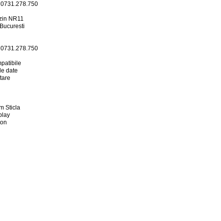
 0731.278.750
izin NR11
 Bucuresti
 0731.278.750
patibile
de date
tare
 Sticla
play
ton