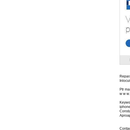
Repara
Inlocu
Ptr mai
w w w.
Keywor
iphon
Const
Aproap
Contac