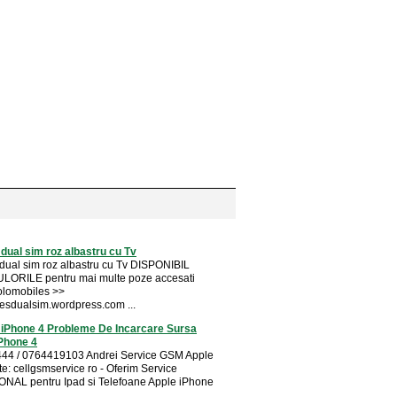
dual sim roz albastru cu Tv
dual sim roz albastru cu Tv DISPONIBIL
LORILE pentru mai multe poze accesati
olomobiles >>
esdualsim.wordpress.com ...
 iPhone 4 Probleme De Incarcare Sursa
Phone 4
44 / 0764419103 Andrei Service GSM Apple
te: cellgsmservice ro - Oferim Service
NAL pentru Ipad si Telefoane Apple iPhone