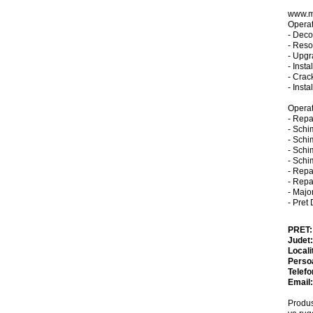
www.m
Operat
- Deco
- Reso
- Upgr
- Inst
- Crac
- Insta
Operat
- Rep
- Schi
- Schi
- Schi
- Schi
- Repa
- Repa
- Majo
- Pret
PRET
Judet
Locali
Perso
Telefo
Email
Produs