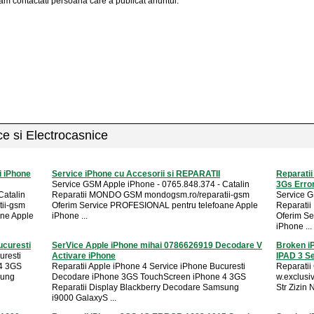
am contactati persoana care a publicat anuntul.
ice si Electrocasnice
i iPhone
Service iPhone cu Accesorii si REPARATII
Reparatii
Service GSM Apple iPhone - 0765.848.374 - Catalin
3Gs Erro
Catalin
Reparatii MONDO GSM mondogsm.ro/reparatii-gsm
Service G
ii-gsm
Oferim Service PROFESIONAL pentru telefoane Apple
Reparati
ne Apple
iPhone ...
Oferim Se
iPhone ...
ucuresti
SerVice Apple iPhone mihai 0786626919 Decodare V
Broken i
uresti
Activare iPhone
IPAD 3 S
4 3GS
Reparatii Apple iPhone 4 Service iPhone Bucuresti
Reparati
sung
Decodare iPhone 3GS TouchScreen iPhone 4 3GS
w.exclusiv
Reparatii Display Blackberry Decodare Samsung
Str Zizin 
i9000 GalaxyS ...