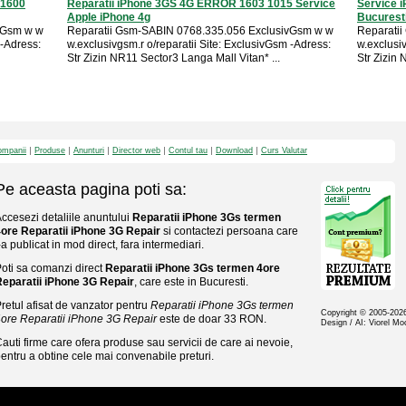
 1600
Reparatii iPhone 3GS 4G ERROR 1603 1015 Service
Service i
Apple iPhone 4g
Bucurest
vGsm w w
Reparatii Gsm-SABIN 0768.335.056 ExclusivGsm w w
Reparati
 -Adress:
w.exclusivgsm.r o/reparatii Site: ExclusivGsm -Adress:
w.exclusiv
Str Zizin NR11 Sector3 Langa Mall Vitan* ...
Str Zizin 
mpanii
Produse
Anunturi
Director web
Contul tau
Download
Curs Valutar
Pe aceasta pagina poti sa:
ccesezi detaliile anuntului
Reparatii iPhone 3Gs termen
ore Reparatii iPhone 3G Repair
si contactezi persoana care
-a publicat in mod direct, fara intermediari.
oti sa comanzi direct
Reparatii iPhone 3Gs termen 4ore
eparatii iPhone 3G Repair
, care este in Bucuresti.
retul afisat de vanzator pentru
Reparatii iPhone 3Gs termen
Copyright © 2005-20
ore Reparatii iPhone 3G Repair
este de doar 33 RON.
Design / AI: Viorel M
auti firme care ofera produse sau servicii de care ai nevoie,
entru a obtine cele mai convenabile preturi.