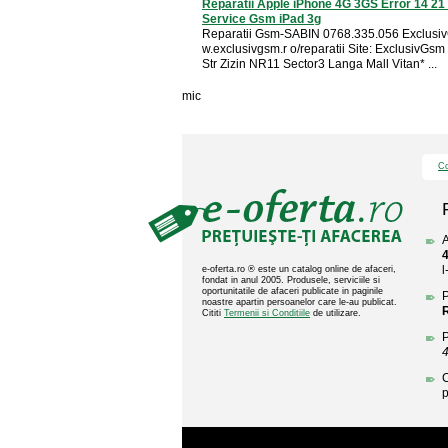
Reparatii Apple iPhone 4G 3GS Error 14 21
Service Gsm iPad 3g
Reparatii Gsm-SABIN 0768.335.056 Exclusi
w.exclusivgsm.r o/reparatii Site: ExclusivGsm
Str Zizin NR11 Sector3 Langa Mall Vitan* ...
mic
Co
A
4
l
e-oferta.ro ® este un catalog online de afaceri,
fondat in anul 2005. Produsele, serviciile si
oportunitatile de afaceri publicate in paginile
P
noastre apartin persoanelor care le-au publicat.
R
Cititi
Termenii si Conditiile
de utilizare.
P
4
C
p