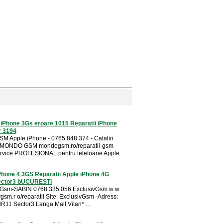
 iPhone 3Gs eroare 1015 Reparatii iPhone
r 3194
SM Apple iPhone - 0765.848.374 - Catalin
i MONDO GSM mondogsm.ro/reparatii-gsm
rvice PROFESIONAL pentru telefoane Apple
Phone 4 3GS Reparatii Apple iPhone 4G
ector3 bUCURESTI
i Gsm-SABIN 0768.335.056 ExclusivGsm w w
gsm.r o/reparatii Site: ExclusivGsm -Adress:
NR11 Sector3 Langa Mall Vitan* ...