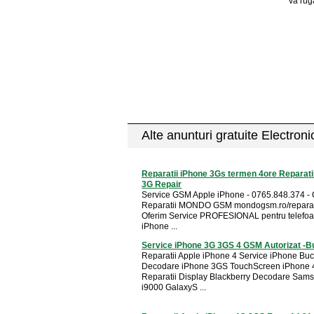
va rug
Alte anunturi gratuite Electron
Reparatii iPhone 3Gs termen 4ore Reparati
3G Repair
Service GSM Apple iPhone - 0765.848.374 - 
Reparatii MONDO GSM mondogsm.ro/reparat
Oferim Service PROFESIONAL pentru telefoa
iPhone ...
Service iPhone 3G 3GS 4 GSM Autorizat -B
Reparatii Apple iPhone 4 Service iPhone Buc
Decodare iPhone 3GS TouchScreen iPhone 
Reparatii Display Blackberry Decodare Sam
i9000 GalaxyS ...