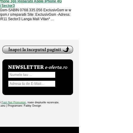
Phone 3gs Reparatii Apple iPhone 4G
i Sector3
i Gsm-SABIN 0768.335.056 ExclusivGsm w w
gsm.r o/reparatii Site: ExclusivGsm -Adress:
NR11 Sector3 Langa Mall Vitan* ...
26
Fast Net Promotion
, toate drepturile rezervate.
ocanu | Programare: Fabby Design