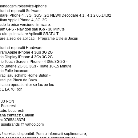
ondogsm.ro/service-iphone
iuni si reparatii Software:
dare iPhone 4 , 3G , 3GS , 2G NEW!! Decodare 4.1 , 4.1.2 05.14.02
ftam Apple iPhone 4, 3G, 2G
ade la orice versiune firmware.
alam GPS - Navigon sau iGo - 30 Minute
k-uire pt instalare Aplicatii GRATUIT
lare a zeci de aplicatii , Programe Utile si Jocuri
iuni si reparatii Hardware:
aram Apple iPhone 4 3Gs 3G 2G
mb Display iPhone 4 3Gs 3G 2G -
mb Touch Screen iPhone - 4 3Gs 3G 2G -
mb Baterie 2G 3G 3Gs - Toate 10-15 Minute
mb Folie incarcare -
ratii sau schimb Home Buton -
ratii pe Placa de Baza
ritatea operatiunilor se fac pe loc
 DE LA 70 Ron
:
33
RON
:
Bucuresti
tate:
bucuresti
ana contact:
Catalin
n:
0765848374
:
gsmbrands @ yahoo.com
 / serviciu
disponibil
. Pentru informatii suplimentare,