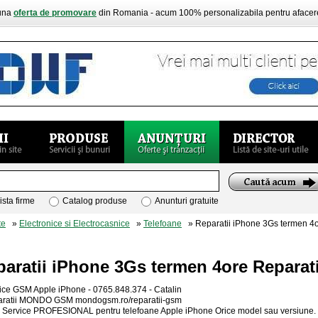
buna
oferta de promovare
din Romania - acum 100% personalizabila pentru aface
ista firme
Catalog produse
Anunturi gratuite
te
»
Electronice si Electrocasnice
»
Telefoane
» Reparatii iPhone 3Gs termen 4o
aratii iPhone 3Gs termen 4ore Reparat
ice GSM Apple iPhone - 0765.848.374 - Catalin
ratii MONDO GSM mondogsm.ro/reparatii-gsm
 Service PROFESIONAL pentru telefoane Apple iPhone Orice model sau versiune.