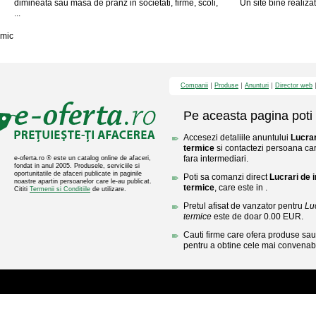
dimineata sau masa de pranz in societati, firme, scoli,
Un site bine realizat,
...
mic
Companii
Produse
Anunturi
Director web
Pe aceasta pagina poti 
Accesezi detaliile anuntului
Lucrar
termice
si contactezi persoana care
fara intermediari.
e-oferta.ro ® este un catalog online de afaceri,
fondat in anul 2005. Produsele, serviciile si
oportunitatile de afaceri publicate in paginile
Poti sa comanzi direct
Lucrari de i
noastre apartin persoanelor care le-au publicat.
termice
, care este in .
Cititi
Termenii si Conditiile
de utilizare.
Pretul afisat de vanzator pentru
Luc
termice
este de doar 0.00 EUR.
Cauti firme care ofera produse sau 
pentru a obtine cele mai convenabi