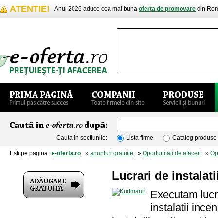
ATENTIE!
Anul 2026 aduce cea mai buna
oferta de promovare
din Rom
Cauta in sectiunile:
Lista firme
Catalog produse
Esti pe pagina:
e-oferta.ro
»
anunturi gratuite
»
Oportunitati de afaceri
»
Opo
Lucrari de instalati
Executam lucrar
instalatii incen