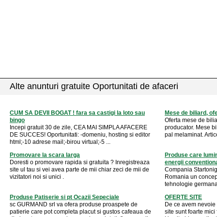
Alte anunturi gratuite Oportunitati de afaceri
CUM SA DEVII BOGAT ! fara sa castigi la loto sau
Mese de biliard, o
bingo
Oferta mese de bili
Incepi gratuit 30 de zile, CEA MAI SIMPLA AFACERE
producator. Mese bi
DE SUCCES! Oportunitati: -domeniu, hosting si editor
pal melaminat. Articol
html;-10 adrese mail;-birou virtual;-5 ...
Promovare la scara larga
Produse care lumin
Doresti o promovare rapida si gratuita ? Inregistreaza
energii convention
site ul tau si vei avea parte de mii chiar zeci de mii de
Compania Startonigh
vizitatori noi si unici .
Romania un concept 
tehnologie germana 
Produse Patiserie si pt Ocazii Sepeciale
OFERTE SITE
sc GURMAND srl va ofera produse proaspete de
De ce avem nevoie 
patierie care pot completa placut si gustos cafeaua de
site sunt foarte mici