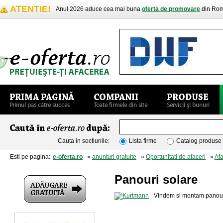
ATENTIE!
Anul 2026 aduce cea mai buna
oferta de promovare
din Rom
Cauta in sectiunile:
Lista firme
Catalog produse
Esti pe pagina:
e-oferta.ro
»
anunturi gratuite
»
Oportunitati de afaceri
»
Afa
Panouri solare
Vindem si montam panouri