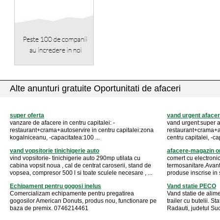
Alte anunturi gratuite Oportunitati de afaceri
super oferta
vand urgent afacer
vanzare de afacere in centru capitalei: -
vand urgent:super a
restaurant+crama+autoservire in centru capitalei:zona
restaurant+crama+au
kogalniceanu, -capacitatea:100 ...
centru capitalei, -ca
vand vopsitorie tinichigerie auto
afacere-magazin o
vind vopsitorie- tinichigerie auto 290mp utilata cu
comert cu electronic
cabina vopsit noua , cal de centrat caroserii, stand de
termosanitare.Avan
vopsea, compresor 500 l si toate sculele necesare , ...
produse inscrise in s
Echipament pentru gogosi inelus
Vand statie PECO
Comercializam echipamente pentru pregatirea
Vand statie de alime
gogosilor American Donuts, produs nou, functionare pe
trailer cu butelii. S
baza de premix. 0746214461
Radauti, judetul Suc