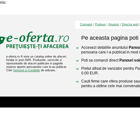
mic
Companii
Produse
Anunturi
Director web
Pe aceasta pagina poti 
Accesezi detaliile anuntului
Panour
persoana care l-a publicat in mod di
e-oferta.ro ® este un catalog online de afaceri,
Poti sa comanzi direct
Panouri sol
fondat in anul 2005. Produsele, serviciile si
oportunitatile de afaceri publicate in paginile
noastre apartin persoanelor care le-au publicat.
Pretul afisat de vanzator pentru
Pa
Cititi
Termenii si Conditiile
de utilizare.
0.00 EUR.
Cauti firme care ofera produse sau 
pentru a obtine cele mai convenabi