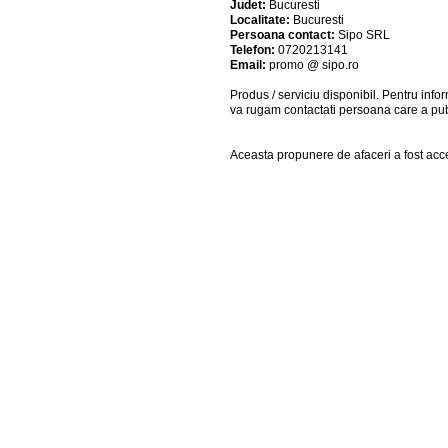
Judet:
Bucuresti
Localitate:
Bucuresti
Persoana contact:
Sipo SRL
Telefon:
0720213141
Email:
promo @ sipo.ro
Produs / serviciu
disponibil
. Pentru info
va rugam contactati persoana care a pub
Aceasta propunere de afaceri a fost acce