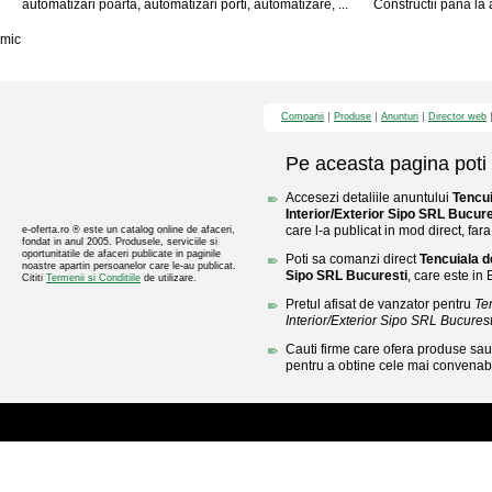
automatizari poarta, automatizari porti, automatizare, ...
Constructii pana la a
mic
Companii
Produse
Anunturi
Director web
Pe aceasta pagina poti 
Accesezi detaliile anuntului
Tencui
Interior/Exterior Sipo SRL Bucure
care l-a publicat in mod direct, fara
e-oferta.ro ® este un catalog online de afaceri,
fondat in anul 2005. Produsele, serviciile si
oportunitatile de afaceri publicate in paginile
Poti sa comanzi direct
Tencuiala de
noastre apartin persoanelor care le-au publicat.
Sipo SRL Bucuresti
, care este in 
Cititi
Termenii si Conditiile
de utilizare.
Pretul afisat de vanzator pentru
Te
Interior/Exterior Sipo SRL Bucurest
Cauti firme care ofera produse sau 
pentru a obtine cele mai convenabi