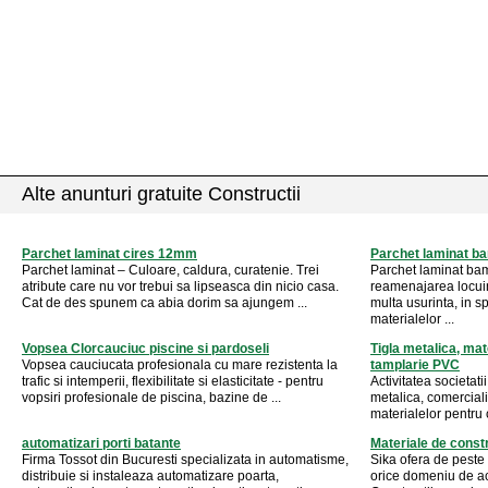
Alte anunturi gratuite Constructii
Parchet laminat cires 12mm
Parchet laminat 
Parchet laminat – Culoare, caldura, curatenie. Trei
Parchet laminat ba
atribute care nu vor trebui sa lipseasca din nicio casa.
reamenajarea locuint
Cat de des spunem ca abia dorim sa ajungem ...
multa usurinta, in sp
materialelor ...
Vopsea Clorcauciuc piscine si pardoseli
Tigla metalica, mat
Vopsea cauciucata profesionala cu mare rezistenta la
tamplarie PVC
trafic si intemperii, flexibilitate si elasticitate - pentru
Activitatea societati
vopsiri profesionale de piscina, bazine de ...
metalica, comerciali
materialelor pentru c
automatizari porti batante
Materiale de constr
Firma Tossot din Bucuresti specializata in automatisme,
Sika ofera de peste 
distribuie si instaleaza automatizare poarta,
orice domeniu de act