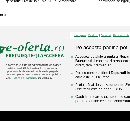
generatie Pret de la numai 200eu Amortizare ...
desfundari scurgeri, 
mic
Companii
Produse
Anunturi
Director web
Pe aceasta pagina poti 
Accesezi detaliile anuntului
Repara
Bucuresti
si contactezi persoana c
direct, fara intermediari.
e-oferta.ro ® este un catalog online de afaceri,
fondat in anul 2005. Produsele, serviciile si
oportunitatile de afaceri publicate in paginile
Poti sa comanzi direct
Reparatii in
noastre apartin persoanelor care le-au publicat.
care este in Bucuresti.
Cititi
Termenii si Conditiile
de utilizare.
Pretul afisat de vanzator pentru
Rep
Bucuresti
este de doar 1 RON.
Cauti firme care ofera produse sau 
pentru a obtine cele mai convenabi