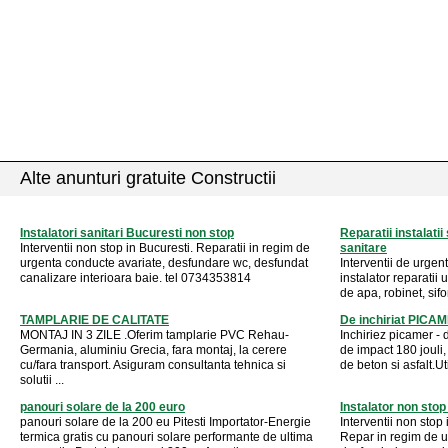
Alte anunturi gratuite Constructii
Instalatori sanitari Bucuresti non stop
Reparatii instalatii 
Interventii non stop in Bucuresti. Reparatii in regim de
sanitare
urgenta conducte avariate, desfundare wc, desfundat
Interventii de urgent
canalizare interioara baie. tel 0734353814
instalator reparatii 
de apa, robinet, sif
TAMPLARIE DE CALITATE
De inchiriat PIC
MONTAJ IN 3 ZILE .Oferim tamplarie PVC Rehau-
Inchiriez picamer - 
Germania, aluminiu Grecia, fara montaj, la cerere
de impact 180 jouli, 
cu/fara transport. Asiguram consultanta tehnica si
de beton si asfalt.Uti
solutii ...
panouri solare de la 200 euro
Instalator non stop
panouri solare de la 200 eu Pitesti Importator-Energie
Interventii non stop 
termica gratis cu panouri solare performante de ultima
Repar in regim de u