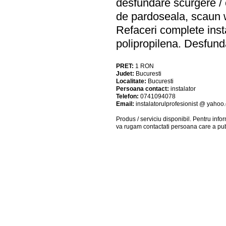
desfundare scurgere / c
de pardoseala, scaun w
Refaceri complete insta
polipropilena. Desfund
PRET:
1
RON
Judet:
Bucuresti
Localitate:
Bucuresti
Persoana contact:
instalator
Telefon:
0741094078
Email:
instalatorulprofesionist @ yahoo
Produs / serviciu
disponibil
. Pentru info
va rugam contactati persoana care a pub