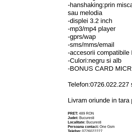
-hanshaking:prin misca
sau melodia
-displei 3.2 inch
-mp3/mp4 player
-gprs/wap
-sms/mms/email
-accesorii compatibile
-Culori:negru si alb
-BONUS CARD MICR
Telefon:0726.022.227
Livram oriunde in tara p
PRET:
489
RON
Judet:
Bucuresti
Localitate:
Bucuresti
Persoana contact:
One Gsm
Telefon:
0726022227