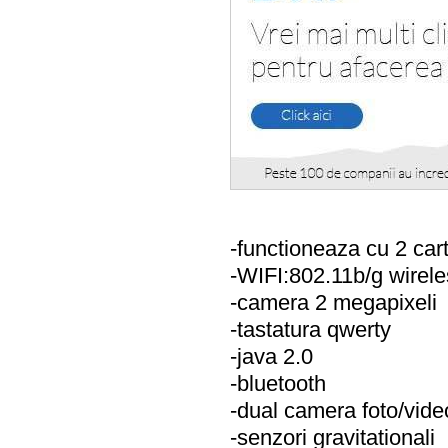
-functioneaza cu 2 car
-WIFI:802.11b/g wireles
-camera 2 megapixeli
-tastatura qwerty
-java 2.0
-bluetooth
-dual camera foto/vide
-senzori gravitationali