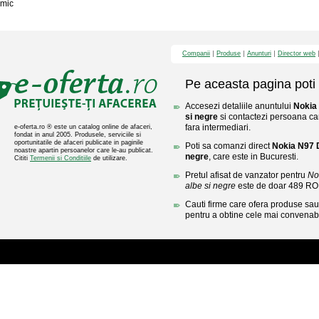
mic
Companii
Produse
Anunturi
Director web
Pe aceasta pagina poti 
Accesezi detaliile anuntului
Nokia 
si negre
si contactezi persoana car
fara intermediari.
e-oferta.ro ® este un catalog online de afaceri,
fondat in anul 2005. Produsele, serviciile si
oportunitatile de afaceri publicate in paginile
Poti sa comanzi direct
Nokia N97 D
noastre apartin persoanelor care le-au publicat.
negre
, care este in Bucuresti.
Cititi
Termenii si Conditiile
de utilizare.
Pretul afisat de vanzator pentru
No
albe si negre
este de doar 489 RO
Cauti firme care ofera produse sau 
pentru a obtine cele mai convenabi