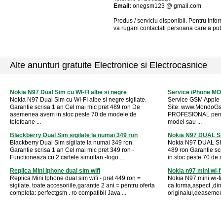
Email:
onegsm123 @ gmail.com
Produs / serviciu
disponibil
. Pentru info
va rugam contactati persoana care a pub
Alte anunturi gratuite Electronice si Electrocasnice
Nokia N97 Dual Sim cu WI-FI albe si negre
Service iPhone 
Nokia N97 Dual Sim cu WI-FI albe si negre sigilate.
Service GSM Apple 
Garantie scrisa 1 an Cel mai mic pret 489 ron De
Site: www.MondoGsm
asemenea avem in stoc peste 70 de modele de
PROFESIONAL pentr
telefoane ...
model sau ...
Blackberry Dual Sim sigilate la numai 349 ron
Nokia N97 DUAL SI
Blackberry Dual Sim sigilate la numai 349 ron.
Nokia N97 DUAL SIM 
Garantie scrisa 1 an Cel mai mic pret 349 ron -
489 ron Garantie s
Functioneaza cu 2 cartele simultan -logo ...
in stoc peste 70 de 
Replica Mini Iphone dual sim wifi
Nokia n97 mini wi-fi
Replica Mini Iphone dual sim wifi - pret 449 ron =
Nokia N97 mini wi-f
sigilate, toate accesoriile,garantie 2 ani = pentru oferta
ca forma,aspect ,di
completa: perfectgsm . ro compatibil Java ...
originalul,deasemene