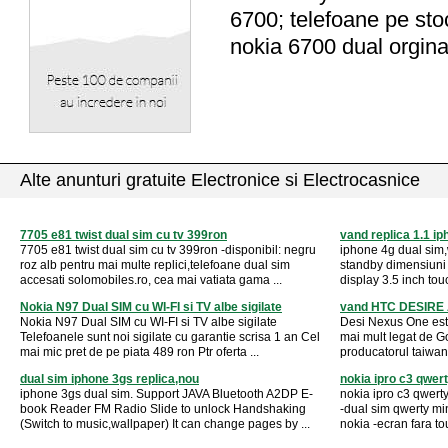
6700; telefoane pe sto
nokia 6700 dual orgina
Alte anunturi gratuite Electronice si Electrocasnice
7705 e81 twist dual sim cu tv 399ron
vand replica 1.1 ip
7705 e81 twist dual sim cu tv 399ron -disponibil: negru
iphone 4g dual sim,w
roz alb pentru mai multe replici,telefoane dual sim
standby dimensiuni 
accesati solomobiles.ro, cea mai vatiata gama ...
display 3.5 inch touc
Nokia N97 Dual SIM cu WI-FI si TV albe sigilate
vand HTC DESIRE A
Nokia N97 Dual SIM cu WI-FI si TV albe sigilate
Desi Nexus One est
Telefoanele sunt noi sigilate cu garantie scrisa 1 an Cel
mai mult legat de G
mai mic pret de pe piata 489 ron Ptr oferta ...
producatorul taiwan
dual sim iphone 3gs replica,nou
nokia ipro c3 qwer
iphone 3gs dual sim. Support JAVA Bluetooth A2DP E-
nokia ipro c3 qwert
book Reader FM Radio Slide to unlock Handshaking
-dual sim qwerty mi
(Switch to music,wallpaper) It can change pages by ...
nokia -ecran fara to