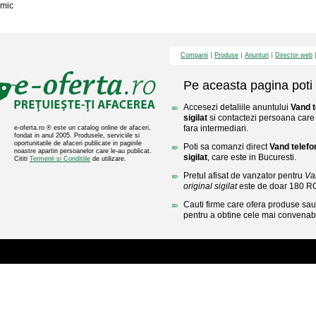
mic
Companii
Produse
Anunturi
Director web
Pe aceasta pagina poti 
Accesezi detaliile anuntului
Vand t
sigilat
si contactezi persoana care l
fara intermediari.
e-oferta.ro ® este un catalog online de afaceri,
fondat in anul 2005. Produsele, serviciile si
oportunitatile de afaceri publicate in paginile
Poti sa comanzi direct
Vand telefo
noastre apartin persoanelor care le-au publicat.
sigilat
, care este in Bucuresti.
Cititi
Termenii si Conditiile
de utilizare.
Pretul afisat de vanzator pentru
Va
original sigilat
este de doar 180 R
Cauti firme care ofera produse sau 
pentru a obtine cele mai convenabi