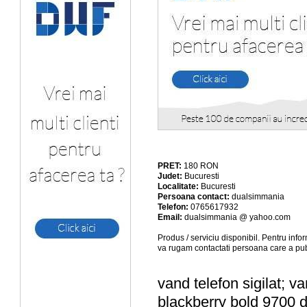
PRET:
180
RON
Judet:
Bucuresti
Localitate:
Bucuresti
Persoana contact:
dualsimmania
Telefon:
0765617932
Email:
dualsimmania @ yahoo.com
Produs / serviciu
disponibil
. Pentru info
va rugam contactati persoana care a pub
vand telefon sigilat; va
blackberry bold 9700 