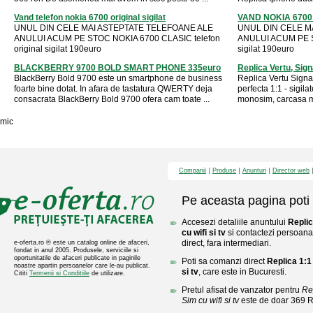
Vand telefon nokia 6700 original sigilat
VAND NOKIA 6700
UNUL DIN CELE MAI ASTEPTATE TELEFOANE ALE
UNUL DIN CELE M
ANULUI ACUM PE STOC NOKIA 6700 CLASIC telefon
ANULUI ACUM PE S
original sigilat 190euro
sigilat 190euro
BLACKBERRY 9700 BOLD SMART PHONE 335euro
Replica Vertu, Sign
BlackBerry Bold 9700 este un smartphone de business
Replica Vertu Signa
foarte bine dotat. In afara de tastatura QWERTY deja
perfecta 1:1 - sigila
consacrata BlackBerry Bold 9700 ofera cam toate ...
monosim, carcasa met
mic
Companii
Produse
Anunturi
Director web
Pe aceasta pagina poti 
Accesezi detaliile anuntului
Replic
cu wifi si tv
si contactezi persoana 
direct, fara intermediari.
e-oferta.ro ® este un catalog online de afaceri,
fondat in anul 2005. Produsele, serviciile si
oportunitatile de afaceri publicate in paginile
Poti sa comanzi direct
Replica 1:1
noastre apartin persoanelor care le-au publicat.
si tv
, care este in Bucuresti.
Cititi
Termenii si Conditiile
de utilizare.
Pretul afisat de vanzator pentru
Re
Sim cu wifi si tv
este de doar 369 