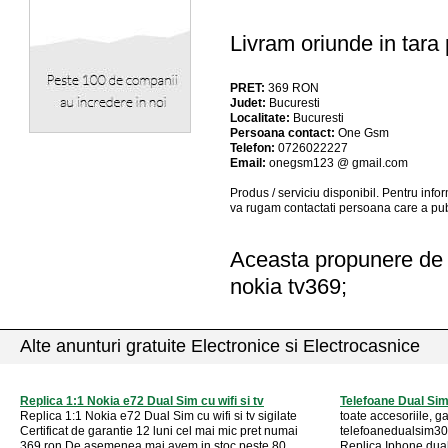
Livram oriunde in tara p
PRET:
369
RON
Judet:
Bucuresti
Localitate:
Bucuresti
Persoana contact:
One Gsm
Telefon:
0726022227
Email:
onegsm123 @ gmail.com
Produs / serviciu
disponibil
. Pentru info
va rugam contactati persoana care a pub
Aceasta propunere de a
nokia tv369;
Alte anunturi gratuite Electronice si Electrocasnice
Replica 1:1 Nokia e72 Dual Sim cu wifi si tv
Telefoane Dual Sim
Replica 1:1 Nokia e72 Dual Sim cu wifi si tv sigilate
toate accesoriile, ga
Certificat de garantie 12 luni cel mai mic pret numai
telefoanedualsim30.
369 ron De asemenea mai avem in stoc peste 80 ...
Replica Iphone dual 