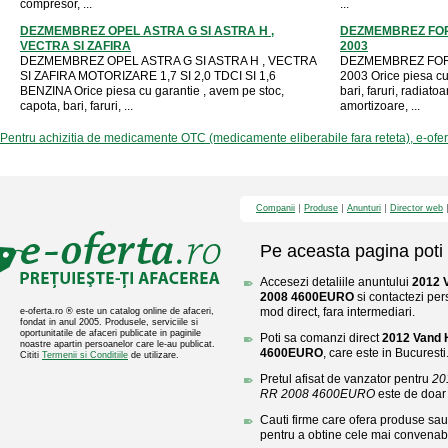
compresor, ...
...
DEZMEMBREZ OPEL ASTRA G SI ASTRA H ,
DEZMEMBREZ FOR
VECTRA SI ZAFIRA
2003
DEZMEMBREZ OPEL ASTRA G SI ASTRA H , VECTRA
DEZMEMBREZ FORD
SI ZAFIRA MOTORIZARE 1,7 SI 2,0 TDCI SI 1,6
2003 Orice piesa cu
BENZINA Orice piesa cu garantie , avem pe stoc,
bari, faruri, radiato
capota, bari, faruri, ...
amortizoare, ...
Pentru achizitia de medicamente OTC (medicamente eliberabile fara reteta), e-ofe
Companii
Produse
Anunturi
Director web
Pe aceasta pagina poti 
Accesezi detaliile anuntului
2012 
2008 4600EURO
si contactezi per
mod direct, fara intermediari.
e-oferta.ro ® este un catalog online de afaceri,
fondat in anul 2005. Produsele, serviciile si
oportunitatile de afaceri publicate in paginile
Poti sa comanzi direct
2012 Vand
noastre apartin persoanelor care le-au publicat.
4600EURO
, care este in Bucuresti
Cititi
Termenii si Conditiile
de utilizare.
Pretul afisat de vanzator pentru
20
RR 2008 4600EURO
este de doa
Cauti firme care ofera produse sau 
pentru a obtine cele mai convenabi