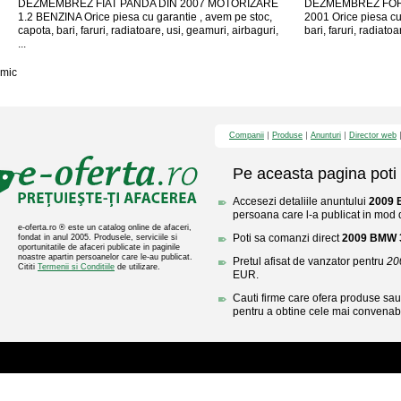
DEZMEMBREZ FIAT PANDA DIN 2007 MOTORIZARE
DEZMEMBREZ FORD
1.2 BENZINA Orice piesa cu garantie , avem pe stoc,
2001 Orice piesa cu
capota, bari, faruri, radiatoare, usi, geamuri, airbaguri,
bari, faruri, radiatoa
...
mic
Companii
Produse
Anunturi
Director web
Pe aceasta pagina poti 
Accesezi detaliile anuntului
2009 
persoana care l-a publicat in mod di
e-oferta.ro ® este un catalog online de afaceri,
Poti sa comanzi direct
2009 BMW 
fondat in anul 2005. Produsele, serviciile si
oportunitatile de afaceri publicate in paginile
noastre apartin persoanelor care le-au publicat.
Pretul afisat de vanzator pentru
20
Cititi
Termenii si Conditiile
de utilizare.
EUR.
Cauti firme care ofera produse sau 
pentru a obtine cele mai convenabi