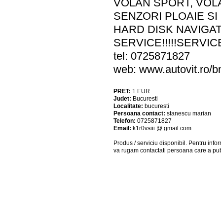
VOLAN SPORT, VOLA
SENZORI PLOAIE SI
HARD DISK NAVIGAT
SERVICE!!!!!SERVIC
tel: 0725871827
web: www.autovit.ro/
PRET:
1
EUR
Judet:
Bucuresti
Localitate:
bucuresti
Persoana contact:
stanescu marian
Telefon:
0725871827
Email:
k1r0vsiii @ gmail.com
Produs / serviciu
disponibil
. Pentru info
va rugam contactati persoana care a pub