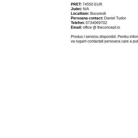
PRET:
74550
EUR
Judet:
N/A
Localitate:
Bucuresti
Persoana contact:
Daniel Tudor
Telefon:
0734069702
Email:
office @ theconcept.ro
Produs / serviciu
disponibil
. Pentru info
va rugam contactati persoana care a pub