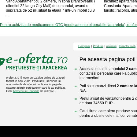
Vand Apartament cu 2 camere, in zona Brancoveanu (
Inchiriez apartamen
oltenitei 22,langa City Mall) decomandat, avand o
Constanta. Apartame
suprafata de 52 m²,situat la etajul 7 intr-un imobil cu 8
turistic; racoros, uti
...
Pentru achizitia de medicamente OTC (medicamente eliberabile fara reteta), e-ofe
Companii
Produse
Anunturi
Director web
Pe aceasta pagina poti 
Accesezi detaliile anuntului
2 came
contactezi persoana care l-a public
intermediari.
e-oferta.ro ® este un catalog online de afaceri,
fondat in anul 2005. Produsele, serviciile si
oportunitatile de afaceri publicate in paginile
Poti sa comanzi direct
2 camere la
noastre apartin persoanelor care le-au publicat.
N/A.
Cititi
Termenii si Conditiile
de utilizare.
Pretul afisat de vanzator pentru
2 
de doar 74550 EUR.
Cauti firme care ofera produse sau 
pentru a obtine cele mai convenabi