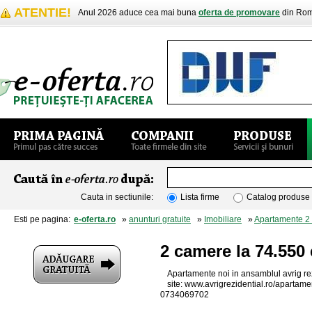
ATENTIE!
Anul 2026 aduce cea mai buna
oferta de promovare
din Rom
Cauta in sectiunile:
Lista firme
Catalog produse
Esti pe pagina:
e-oferta.ro
»
anunturi gratuite
»
Imobiliare
»
Apartamente 2
2 camere la 74.550 
Apartamente noi in ansamblul avrig rez
site: www.avrigrezidential.ro/apartam
0734069702