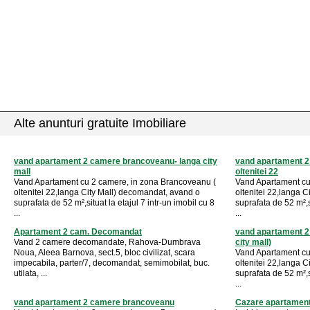
Alte anunturi gratuite Imobiliare
vand apartament 2 camere brancoveanu- langa city
vand apartament 2
mall
oltenitei 22
Vand Apartament cu 2 camere, in zona Brancoveanu (
Vand Apartament cu
oltenitei 22,langa City Mall) decomandat, avand o
oltenitei 22,langa 
suprafata de 52 m²,situat la etajul 7 intr-un imobil cu 8
suprafata de 52 m²,si
...
...
Apartament 2 cam. Decomandat
vand apartament 2 
Vand 2 camere decomandate, Rahova-Dumbrava
city mall)
Noua, Aleea Barnova, sect.5, bloc civilizat, scara
Vand Apartament cu
impecabila, parter/7, decomandat, semimobilat, buc.
oltenitei 22,langa 
utilata, ...
suprafata de 52 m²,si
...
vand apartament 2 camere brancoveanu
Cazare apartament