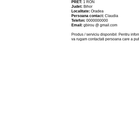
PRET:
1
RON
Judet:
Bihor
Localitate:
Oradea
Persoana contact:
Claudia
Telefon:
0000000000
Email:
gbirou @ gmail.com
Produs / serviciu
disponibil
. Pentru info
va rugam contactati persoana care a pub