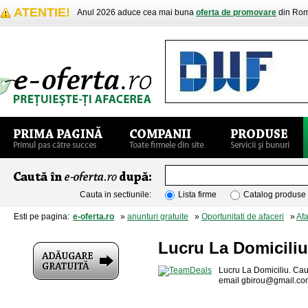
ATENTIE!
Anul 2026 aduce cea mai buna
oferta de promovare
din Rom
Cauta in sectiunile:
Lista firme
Catalog produse
Esti pe pagina:
e-oferta.ro
»
anunturi gratuite
»
Oportunitati de afaceri
»
Af
Lucru La Domiciliu
Lucru La Domiciliu. Cau
email
gbirou@gmail.co