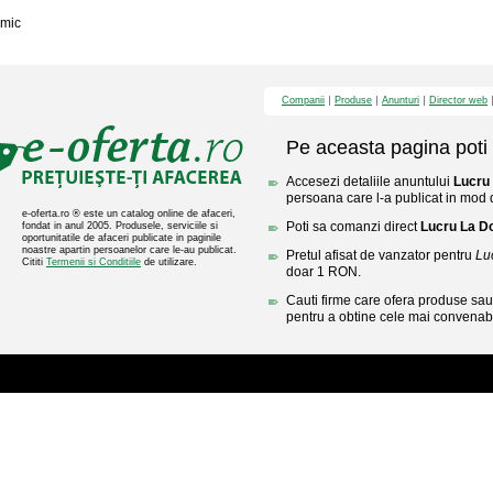
mic
Companii
Produse
Anunturi
Director web
Pe aceasta pagina poti 
Accesezi detaliile anuntului
Lucru 
persoana care l-a publicat in mod di
e-oferta.ro ® este un catalog online de afaceri,
Poti sa comanzi direct
Lucru La Do
fondat in anul 2005. Produsele, serviciile si
oportunitatile de afaceri publicate in paginile
noastre apartin persoanelor care le-au publicat.
Pretul afisat de vanzator pentru
Lu
Cititi
Termenii si Conditiile
de utilizare.
doar 1 RON.
Cauti firme care ofera produse sau 
pentru a obtine cele mai convenabi