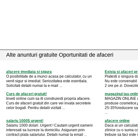
Alte anunturi gratuite Oportunitati de afaceri
afacere imediata si sigura
Exista si afaceri pro
O posibilitate de a munci acasa pe calculator, cu un
Platesti o singura da
venit sigur si imediat. Seriozitatea este esentiala.
Nu este convenabil ?
Solicitati detalii numai la e-mail ...
2 ore pe zi. Dovezile 
Curs de afaceri gratuit!
magazinul tau onlin
Inveti online cum sa iti construiesti propria afacere.
MAGAZIN ONLINE abs
Curs de afaceri gratuit din care vei invata secretele
produse cosmetice,p
celor bogati. Pentru detalii vizitati ...
25-35%reducere sau 
...
salariu 1000$ urgent!
afacere online
Salariu 1000 dolari. Urgent ! Cautam urgent oameni
Daca ai un calculator
interesati sa lucreze la domiciliu. Asiguram prin
zilnice cu o suma co
contract plata salariului. Detalii numai la email ...
trebuie sa faci este 