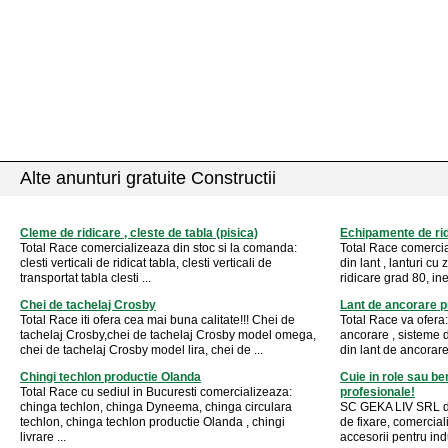
Alte anunturi gratuite Constructii
Cleme de ridicare , cleste de tabla (pisica)
Echipamente de rid
Total Race comercializeaza din stoc si la comanda:
Total Race comerci
clesti verticali de ridicat tabla, clesti verticali de
din lant , lanturi cu
transportat tabla clesti ...
ridicare grad 80, ine
Chei de tachelaj Crosby
Lant de ancorare p
Total Race iti ofera cea mai buna calitate!!! Chei de
Total Race va ofera:
tachelaj Crosby,chei de tachelaj Crosby model omega,
ancorare , sisteme 
chei de tachelaj Crosby model lira, chei de ...
din lant de ancorare 
Chingi techlon productie Olanda
Cuie in role sau b
Total Race cu sediul in Bucuresti comercializeaza:
profesionale!
chinga techlon, chinga Dyneema, chinga circulara
SC GEKA LIV SRL dis
techlon, chinga techlon productie Olanda , chingi
de fixare, comercia
livrare ...
accesorii pentru indu