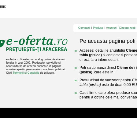
mic
Companii
Produse
Anunturi
Director web
Pe aceasta pagina poti 
Accesezi detaliile anuntului
Cleme 
tabla (pisica)
si contactezi persoan
direct, fara intermediari.
e-oferta.ro ® este un catalog online de afaceri,
fondat in anul 2005. Produsele, serviciile si
oportunitatile de afaceri publicate in paginile
Poti sa comanzi direct
Cleme de ri
noastre apartin persoanelor care le-au publicat.
(pisica)
, care este in .
Cititi
Termenii si Conditiile
de utilizare.
Pretul afisat de vanzator pentru
Cl
tabla (pisica)
este de doar 0.00 E
Cauti firme care ofera produse sau 
pentru a obtine cele mai convenabi