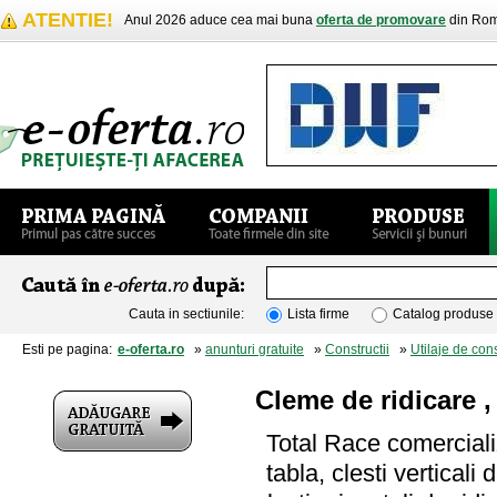
ATENTIE!
Anul 2026 aduce cea mai buna
oferta de promovare
din Rom
Cauta in sectiunile:
Lista firme
Catalog produse
Esti pe pagina:
e-oferta.ro
»
anunturi gratuite
»
Constructii
»
Utilaje de cons
Cleme de ridicare , 
Total Race comercializ
tabla, clesti verticali 