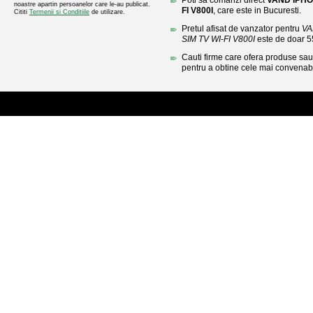
Poti sa comanzi direct
VAND IPHO
noastre apartin persoanelor care le-au publicat.
FI V800I
, care este in Bucuresti.
Cititi
Termenii si Conditiile
de utilizare.
Pretul afisat de vanzator pentru
VA
SIM TV WI-FI V800I
este de doar 
Cauti firme care ofera produse sau 
pentru a obtine cele mai convenabi