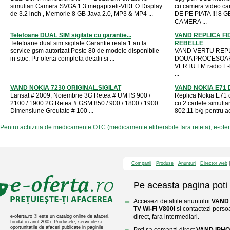
simultan Camera SVGA 1.3 megapixeli-VIDEO Display
cu camera video c
de 3.2 inch , Memorie 8 GB Java 2.0, MP3 & MP4 ...
DE PE PIATA !!! 8
CAMERA ...
Telefoane DUAL SIM sigilate cu garantie...
VAND REPLICA FI
Telefoane dual sim sigilate Garantie reala 1 an la
REBELLE
service gsm autorizat Peste 80 de modele disponibile
VAND VERTU REPLI
in stoc. Ptr oferta completa detalii si ...
DOUA PROCESOARE
VERTU FM radio E-
...
VAND NOKIA 7230 ORIGINAL.SIGILAT
VAND NOKIA E71 D
Lansat # 2009, Noiembrie 3G Retea # UMTS 900 /
Replica Nokia E71 cu
2100 / 1900 2G Retea # GSM 850 / 900 / 1800 / 1900
cu 2 cartele simulta
Dimensiune Greutate # 100 ...
802.11 b/g pentru acc
Pentru achizitia de medicamente OTC (medicamente eliberabile fara reteta), e-ofe
Companii
Produse
Anunturi
Director web
Pe aceasta pagina poti 
Accesezi detaliile anuntului
VAND 
TV WI-FI V800I
si contactezi perso
direct, fara intermediari.
e-oferta.ro ® este un catalog online de afaceri,
fondat in anul 2005. Produsele, serviciile si
oportunitatile de afaceri publicate in paginile