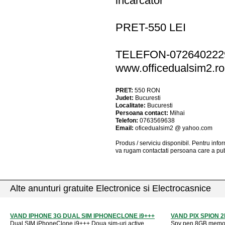
incarcator
PRET-550 LEI
TELEFON-072640222
www.officedualsim2.ro
PRET:
550
RON
Judet:
Bucuresti
Localitate:
Bucuresti
Persoana contact:
Mihai
Telefon:
0763569638
Email:
oficedualsim2 @ yahoo.com
Produs / serviciu
disponibil
. Pentru info
va rugam contactati persoana care a pub
Alte anunturi gratuite Electronice si Electrocasnice
VAND IPHONE 3G DUAL SIM IPHONECLONE i9+++
VAND PIX SPION 
Dual SIM iPhoneClone i9+++ Doua sim-uri active
Spy pen 8GB memori