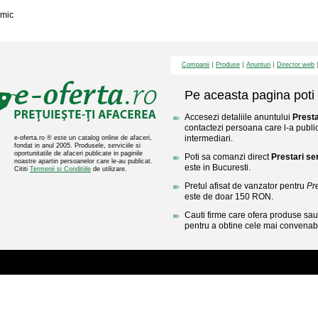
mic
Companii
Produse
Anunturi
Director web
Pe aceasta pagina poti 
Accesezi detaliile anuntului
Presta
contactezi persoana care l-a public
intermediari.
e-oferta.ro ® este un catalog online de afaceri,
fondat in anul 2005. Produsele, serviciile si
oportunitatile de afaceri publicate in paginile
Poti sa comanzi direct
Prestari ser
noastre apartin persoanelor care le-au publicat.
este in Bucuresti.
Cititi
Termenii si Conditiile
de utilizare.
Pretul afisat de vanzator pentru
Pre
este de doar 150 RON.
Cauti firme care ofera produse sau 
pentru a obtine cele mai convenabi