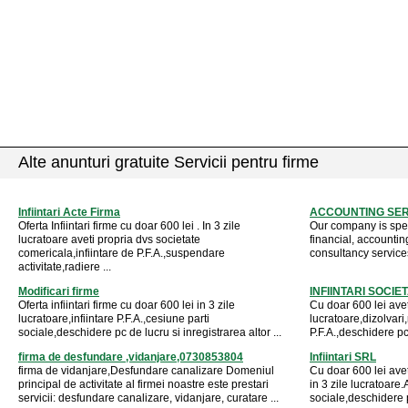
Alte anunturi gratuite Servicii pentru firme
Infiintari Acte Firma
ACCOUNTING SER
Oferta Infiintari firme cu doar 600 lei . In 3 zile
Our company is spec
lucratoare aveti propria dvs societate
financial, accountin
comericala,infiintare de P.F.A.,suspendare
consultancy services
activitate,radiere ...
Modificari firme
INFIINTARI SOCIET
Oferta infiintari firme cu doar 600 lei in 3 zile
Cu doar 600 lei avet
lucratoare,infiintare P.F.A.,cesiune parti
lucratoare,dizolvari,
sociale,deschidere pc de lucru si inregistrarea altor ...
P.F.A.,deschidere pc 
firma de desfundare ,vidanjare,0730853804
Infiintari SRL
firma de vidanjare,Desfundare canalizare Domeniul
Cu doar 600 lei ave
principal de activitate al firmei noastre este prestari
in 3 zile lucratoare.
servicii: desfundare canalizare, vidanjare, curatare ...
sociale,deschidere pc