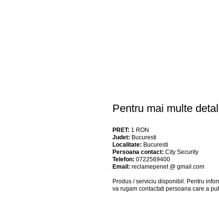
Pentru mai multe detal
PRET:
1
RON
Judet:
Bucuresti
Localitate:
Bucuresti
Persoana contact:
City Security
Telefon:
0722569400
Email:
reclamepenet @ gmail.com
Produs / serviciu
disponibil
. Pentru info
va rugam contactati persoana care a pub