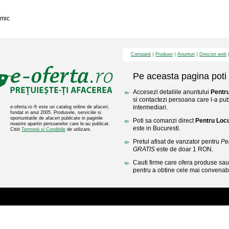
mic
Companii
Produse
Anunturi
Director web
Pe aceasta pagina poti 
Accesezi detaliile anuntului
Pentr
si contactezi persoana care l-a publ
intermediari.
e-oferta.ro ® este un catalog online de afaceri,
fondat in anul 2005. Produsele, serviciile si
oportunitatile de afaceri publicate in paginile
Poti sa comanzi direct
Pentru Loc
noastre apartin persoanelor care le-au publicat.
este in Bucuresti.
Cititi
Termenii si Conditiile
de utilizare.
Pretul afisat de vanzator pentru
Pe
GRATIS
este de doar 1 RON.
Cauti firme care ofera produse sau 
pentru a obtine cele mai convenabi