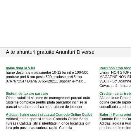
Alte anunturi gratuite Anunturi Diverse
haine doar la 5 lei
livari non stop pro
haine destinate magazinelor 10-12 lei intre 100-500
Livram NON STOP gra
produse pret 6 ron peste 500 produse pret 5 ron
MAGAZINE NON S
0767672547 Diana 0765420211 Bogdan e-mail: ...
VECHI- Str Doamnei 
Covaci nr 5 - intrarea
Sistem de taxare parcare
Credite - ce ar trebu
Oferim solutii si sisteme de management parcari auto.
Afla de la un Broker
Sisteme complexe pentru plata parcarilor inchise si
obtine credite rapid
parcari stradale pot fi cu eliberatoare de jetoane ...
consultanta credite g
Adidasi, haine sport si casual Comodo Online Outlet
Balerini Puma origi
Adidasi, haine sport si casual Comodo Online Shop
Comodo Brands Outle
livreaza Calitate, stil si identitate in orice localitate din
Adidas, adidasi Pum
tara prin posta sau curierat rapid. Colectia ...
produse de intretiner