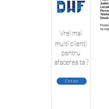
Judet
Locali
Perso
Telefo
Email
Produs
va rug