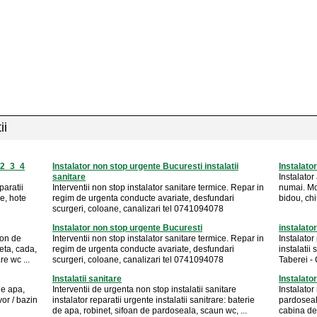
ii
. 2_3_4
Instalator non stop urgente Bucuresti instalatii
Instalator
sanitare
Instalator
paratii
Interventii non stop instalator sanitare termice. Repar in
numai. Mon
e, hote
regim de urgenta conducte avariate, desfundari
bidou, chi
scurgeri, coloane, canalizari tel 0741094078
Instalator non stop urgente Bucuresti
instalator
fon de
Interventii non stop instalator sanitare termice. Repar in
Instalator
eta, cada,
regim de urgenta conducte avariate, desfundari
instalatii
e wc ...
scurgeri, coloane, canalizari tel 0741094078
Taberei -
Instalatii sanitare
Instalato
 de apa,
Interventii de urgenta non stop instalatii sanitare
Instalator
or / bazin
instalator reparatii urgente instalatii sanitrare: baterie
pardoseal
de apa, robinet, sifoan de pardoseala, scaun wc, ...
cabina de