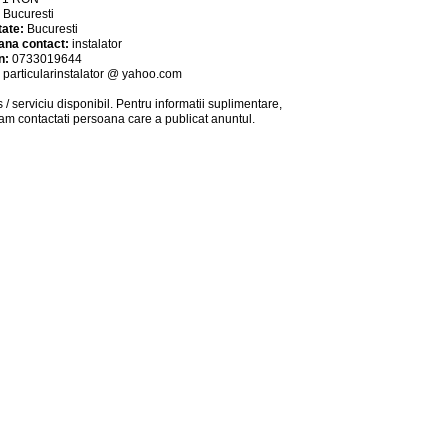
:
Bucuresti
tate:
Bucuresti
ana contact:
instalator
n:
0733019644
:
particularinstalator @ yahoo.com
 / serviciu
disponibil
. Pentru informatii suplimentare,
am contactati persoana care a publicat anuntul.