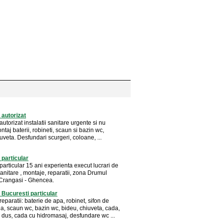
 autorizat
 autorizat instalatii sanitare urgente si nu
taj baterii, robineti, scaun si bazin wc,
uveta. Desfundari scurgeri, coloane, ...
 particular
 particular 15 ani experienta execut lucrari de
 sanitare , montaje, reparatii, zona Drumul
 Crangasi - Ghencea.
r Bucuresti particular
 reparatii: baterie de apa, robinet, sifon de
a, scaun wc, bazin wc, bideu, chiuveta, cada,
 dus, cada cu hidromasaj, desfundare wc ...