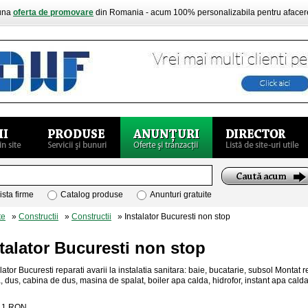
buna
oferta de promovare
din Romania - acum 100% personalizabila pentru aface
ista firme
Catalog produse
Anunturi gratuite
te
»
Constructii
»
Constructii
» Instalator Bucuresti non stop
talator Bucuresti non stop
lator Bucuresti reparati avarii la instalatia sanitara: baie, bucatarie, subsol Montat
, dus, cabina de dus, masina de spalat, boiler apa calda, hidrofor, instant apa cal
:
1
RON