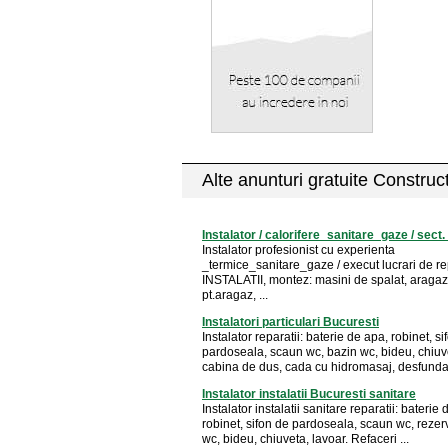
Alte anunturi gratuite Construct
Instalator / calorifere_sanitare_gaze / sect
Instalator profesionist cu experienta
_termice_sanitare_gaze / execut lucrari de re
INSTALATII, montez: masini de spalat, aragaz
pt.aragaz, ...
Instalatori particulari Bucuresti
Instalator reparatii: baterie de apa, robinet, si
pardoseala, scaun wc, bazin wc, bideu, chiuv
cabina de dus, cada cu hidromasaj, desfundar
Instalator instalatii Bucuresti sanitare
Instalator instalatii sanitare reparatii: baterie
robinet, sifon de pardoseala, scaun wc, rezerv
wc, bideu, chiuveta, lavoar. Refaceri ...