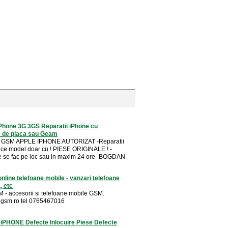
Phone 3G 3GS Reparatii iPhone cu
 de placa sau Geam
GSM APPLE IPHONE AUTORIZAT -Reparatii
ice model doar cu ! PIESE ORIGINALE ! -
e se fac pe loc sau in maxim 24 ore -BOGDAN
nline telefoane mobile - vanzari telefoane
, etc
- accesorii si telefoane mobile GSM.
igsm.ro tel 0765467016
 iPHONE Defecte Inlocuire Piese Defecte