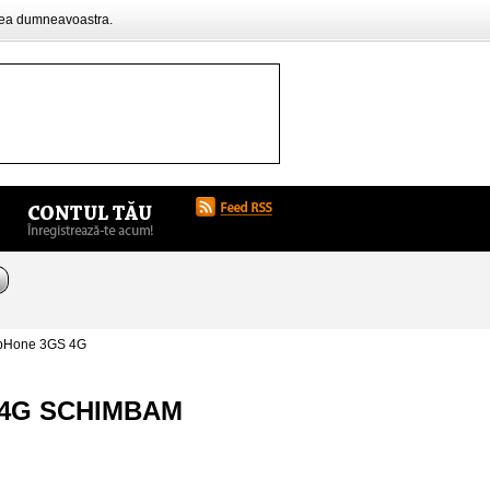
rea dumneavoastra.
pHone 3GS 4G
 4G SCHIMBAM