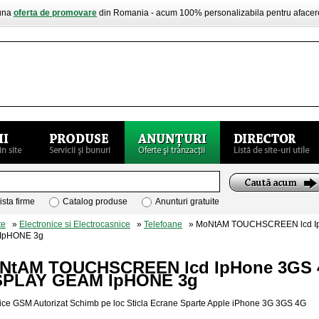
buna
oferta de promovare
din Romania - acum 100% personalizabila pentru aface
ista firme
Catalog produse
Anunturi gratuite
te
»
Electronice si Electrocasnice
»
Telefoane
» MoNtAM TOUCHSCREEN lcd I
IpHONE 3g
NtAM TOUCHSCREEN lcd IpHone 3GS
SPLAY GEAM IpHONE 3g
ice GSM Autorizat Schimb pe loc Sticla Ecrane Sparte Apple iPhone 3G 3GS 4G