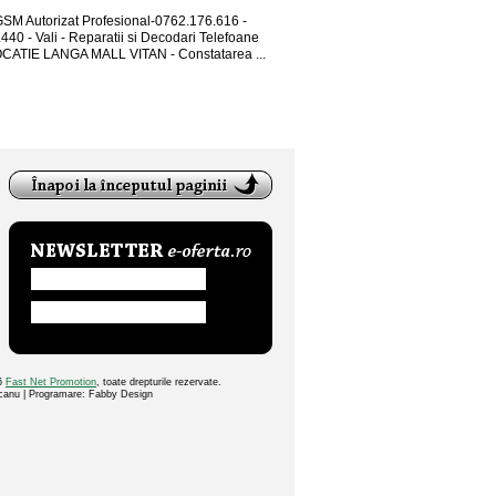
GSM Autorizat Profesional-0762.176.616 -
440 - Vali - Reparatii si Decodari Telefoane
CATIE LANGA MALL VITAN - Constatarea ...
26
Fast Net Promotion
, toate drepturile rezervate.
ocanu | Programare: Fabby Design