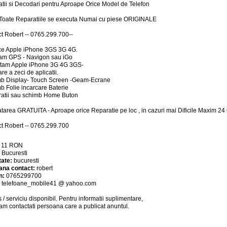
tii si Decodari pentru Aproape Orice Model de Telefon
oate Reparatiile se executa Numai cu piese ORIGINALE
t Robert -- 0765.299.700--
ce Apple iPhone 3GS 3G 4G.
lam GPS - Navigon sau iGo
ftam Apple iPhone 3G 4G 3GS-
are a zeci de aplicatii.
mb Display- Touch Screen -Geam-Ecrane
b Folie incarcare Baterie
atii sau schimb Home Buton
tarea GRATUITA - Aproape orice Reparatie pe loc , in cazuri mai Dificile Maxim 24
t Robert -- 0765.299.700
:
11
RON
:
Bucuresti
tate:
bucuresti
ana contact:
robert
n:
0765299700
:
telefoane_mobile41 @ yahoo.com
 / serviciu
disponibil
. Pentru informatii suplimentare,
am contactati persoana care a publicat anuntul.