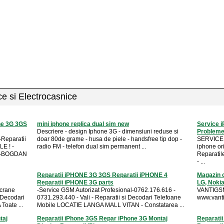
ice si Electrocasnice
one 3G 3GS
mini iphone replica dual sim new
Service i
Descriere - design Iphone 3G - dimensiuni reduse si
Probleme
eparatii
doar 80de grame - husa de piele - handsfree tip dop -
SERVICE 
E ! -
radio FM - telefon dual sim permanent ...
iphone or
re -BOGDAN
Reparatil
- ...
Reparatii iPHONE 3G 3GS Reparatii iPHONE 4
Magazin o
Reparatii iPHONE 3G parts
LG, Nokia
Ecrane
-Service GSM Autorizat Profesional-0762.176.616 -
VANTIGSM 
 Decodari
0731.293.440 - Vali - Reparatii si Decodari Telefoane
www.vant
Toate ...
Mobile LOCATIE LANGA MALL VITAN - Constatarea ...
taj
Reparatii iPhone 3GS Repar iPhone 3G Montaj
Reparatii