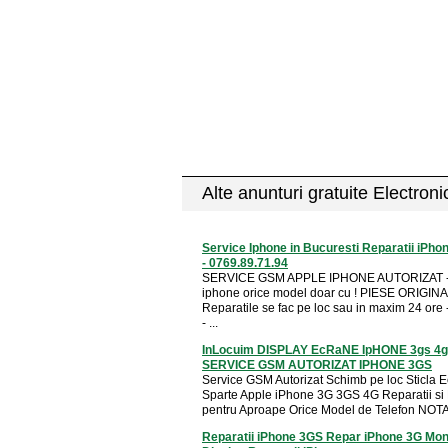
Alte anunturi gratuite Electron
Service Iphone in Bucuresti Reparatii iPh
- 0769.89.71.94
SERVICE GSM APPLE IPHONE AUTORIZAT -R
iphone orice model doar cu ! PIESE ORIGINAL
Reparatile se fac pe loc sau in maxim 24 o
- ...
InLocuim DISPLAY EcRaNE IpHONE 3gs 4g
SERVICE GSM AUTORIZAT IPHONE 3GS
Service GSM Autorizat Schimb pe loc Sticla 
Sparte Apple iPhone 3G 3GS 4G Reparatii si
pentru Aproape Orice Model de Telefon NOTA 
Reparatii iPhone 3GS Repar iPhone 3G Mon