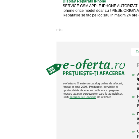
Display Reparatii iPhone
SERVICE GSM APPLE IPHONE AUTORIZAT -R
iphone orice model doar cu ! PIESE ORIGINAL
Reparatile se fac pe loc sau in maxim 24 o
- ...
mic
Co
A
c
e-oferta.ro ® este un catalog online de afaceri,
fondat in anul 2005. Produsele, serviciile si
i
oportunitatile de afaceri publicate in paginile
noastre apartin persoanelor care le-au publicat.
P
Cititi
Termenii si Conditiile
de utilizare.
B
P
C
p