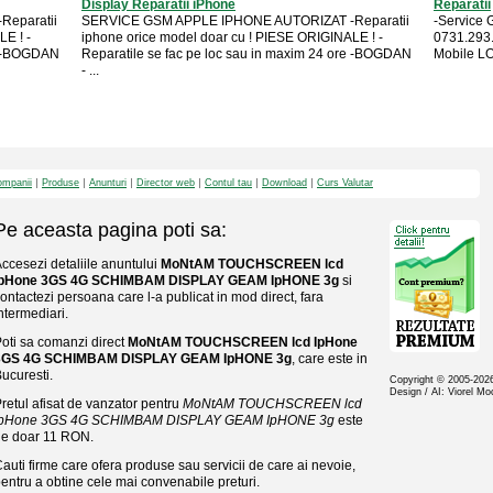
Display Reparatii iPhone
Reparatii
eparatii
SERVICE GSM APPLE IPHONE AUTORIZAT -Reparatii
-Service 
E ! -
iphone orice model doar cu ! PIESE ORIGINALE ! -
0731.293.
re -BOGDAN
Reparatile se fac pe loc sau in maxim 24 ore -BOGDAN
Mobile LO
- ...
mpanii
Produse
Anunturi
Director web
Contul tau
Download
Curs Valutar
Pe aceasta pagina poti sa:
ccesezi detaliile anuntului
MoNtAM TOUCHSCREEN lcd
IpHone 3GS 4G SCHIMBAM DISPLAY GEAM IpHONE 3g
si
ontactezi persoana care l-a publicat in mod direct, fara
ntermediari.
oti sa comanzi direct
MoNtAM TOUCHSCREEN lcd IpHone
3GS 4G SCHIMBAM DISPLAY GEAM IpHONE 3g
, care este in
ucuresti.
Copyright © 2005-20
Design / AI: Viorel M
retul afisat de vanzator pentru
MoNtAM TOUCHSCREEN lcd
IpHone 3GS 4G SCHIMBAM DISPLAY GEAM IpHONE 3g
este
de doar 11 RON.
auti firme care ofera produse sau servicii de care ai nevoie,
entru a obtine cele mai convenabile preturi.