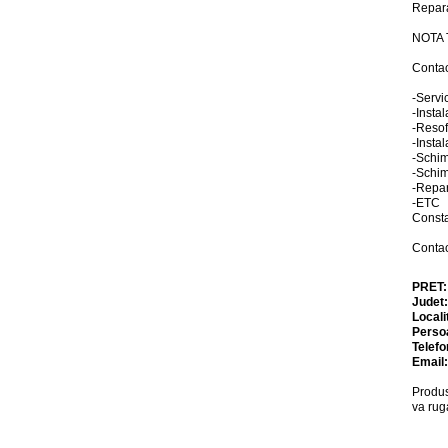
Repara
NOTA T
Contac
-Servi
-Insta
-Reso
-Instal
-Schi
-Schim
-Repar
-ETC
Consta
Contac
PRET
Judet
Locali
Perso
Telefo
Email
Produs
va rug