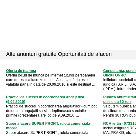
Alte anunturi gratuite Oportunitati de afaceri
Oferta de toamna
Consultanta, consil
Oferim locuri de munca pe internet tuturor persoanelor
Oficiul ONRC
care doresc sa lucreze online. Aceasta oferta este
Infiintarm societati
valabila pana in data de 20.09.2010 si este destinat ...
juridica (S.R.L., S.A
( P.F.A.), intreprinder
Practici de succes in coordonarea angajatilor
Publica anuntul tau
(9.09.2010)
online cu 30 roni
Practici de succes in coordonarea angajatilor - cum pot
Va putem publica an
determina angajatii sa-si indeplineasca sarcinile
de siteuri de anunt
primite (prezentarea are loc pe 9.09.2010, ...
Pentru 30 RON public
Super afacere SUPER PROFIT, rulota comerciala
RCA ieftin - 073
mobila
Inchei asigurari 
Super afacere SUPER PROFIT , rulota comerciala
MALPRAXIS, etc. l