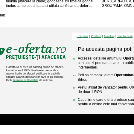
mobila (afacere la cheie) gogoserie stil fitosica gogosi
BCR, CARPATICA,
inelus complet echipata si utilata conf standardelor ...
GROUPAMA, OMNIAS
mic
Companii
Produse
Anunturi
Director web
Pe aceasta pagina poti 
Accesezi detaliile anuntului
Oportu
contactezi persoana care l-a public
intermediari.
e-oferta.ro ® este un catalog online de afaceri,
fondat in anul 2005. Produsele, serviciile si
oportunitatile de afaceri publicate in paginile
Poti sa comanzi direct
Oportunitat
noastre apartin persoanelor care le-au publicat.
Bihor.
Cititi
Termenii si Conditiile
de utilizare.
Pretul afisat de vanzator pentru
Opo
de doar 1 RON.
Cauti firme care ofera produse sau 
pentru a obtine cele mai convenabi