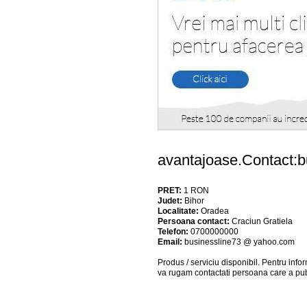
avantajoase.Contact:
b
PRET:
1
RON
Judet:
Bihor
Localitate:
Oradea
Persoana contact:
Craciun Gratiela
Telefon:
0700000000
Email:
businessline73 @ yahoo.com
Produs / serviciu
disponibil
. Pentru info
va rugam contactati persoana care a pub