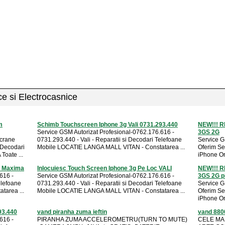
ice si Electrocasnice
m
Schimb Touchscreen Iphone 3g Vali 0731.293.440
NEW!!! R
Service GSM Autorizat Profesional-0762.176.616 -
3GS 2G
Ecrane
0731.293.440 - Vali - Reparatii si Decodari Telefoane
Service G
 Decodari
Mobile LOCATIE LANGA MALL VITAN - Constatarea ...
Oferim Se
Toate ...
iPhone Ori
e Maxima
Inlocuiesc Touch Screen Iphone 3g Pe Loc VALI
NEW!!! R
616 -
Service GSM Autorizat Profesional-0762.176.616 -
3GS 2G p
elefoane
0731.293.440 - Vali - Reparatii si Decodari Telefoane
Service G
area ...
Mobile LOCATIE LANGA MALL VITAN - Constatarea ...
Oferim Se
iPhone Ori
93.440
vand piranha zuma ieftin
vand 8800
616 -
PIRANHA ZUMA ACCELEROMETRU(TURN TO MUTE)
CELE MAI