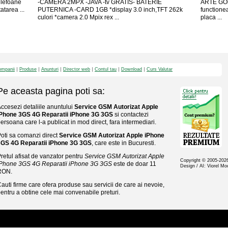
elefoane
-CAMERA 2MPX -JAVA -tv GRATIS- BATERIE
ARTE GOld
area ...
PUTERNICA -CARD 1GB *display 3.0 inch,TFT 262k
functione
culori *camera 2.0 Mpix rex ...
placa ...
mpanii
Produse
Anunturi
Director web
Contul tau
Download
Curs Valutar
Pe aceasta pagina poti sa:
ccesezi detaliile anuntului
Service GSM Autorizat Apple
iPhone 3GS 4G Reparatii iPhone 3G 3GS
si contactezi
ersoana care l-a publicat in mod direct, fara intermediari.
oti sa comanzi direct
Service GSM Autorizat Apple iPhone
3GS 4G Reparatii iPhone 3G 3GS
, care este in Bucuresti.
retul afisat de vanzator pentru
Service GSM Autorizat Apple
Copyright © 2005-20
iPhone 3GS 4G Reparatii iPhone 3G 3GS
este de doar 11
Design / AI: Viorel M
RON.
auti firme care ofera produse sau servicii de care ai nevoie,
entru a obtine cele mai convenabile preturi.