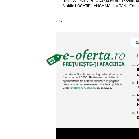
0731.293.440 - Vali - Reparatii si Decodari T
Mobile LOCATIE LANGA MALL VITAN - Constat
mic
Co
A
p
e-oferta.ro ® este un catalog online de afaceri,
fondat in anul 2005. Produsele, serviciile si
oportunitatile de afaceri publicate in paginile
P
noastre apartin persoanelor care le-au publicat.
Cititi
Termenii si Conditiile
de utilizare.
P
C
p