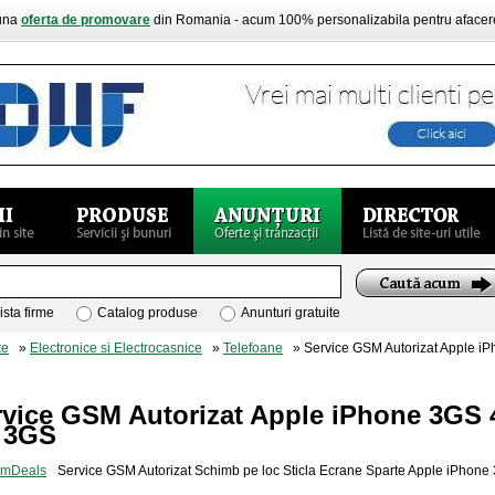
buna
oferta de promovare
din Romania - acum 100% personalizabila pentru aface
ista firme
Catalog produse
Anunturi gratuite
te
»
Electronice si Electrocasnice
»
Telefoane
» Service GSM Autorizat Apple iP
rvice GSM Autorizat Apple iPhone 3GS 
 3GS
Service GSM Autorizat Schimb pe loc Sticla Ecrane Sparte Apple iPhon