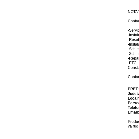
NOTA T
Contac
-Servi
-Insta
-Reso
-Instal
-Schi
-Schim
-Repar
-ETC
Consta
Contac
PRET
Judet
Locali
Perso
Telefo
Email
Produs
va rug