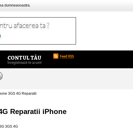
rea dumneavoastra.
hone 3GS 4G Reparatii
4G Reparatii iPhone
e 3G 3GS 4G