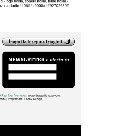
 - logo nokia, sonerii nokia, teme nokia -
aza codurile *#06# *#0000# *#92702689# -
26
Fast Net Promotion
, toate drepturile rezervate.
ocanu | Programare: Fabby Design