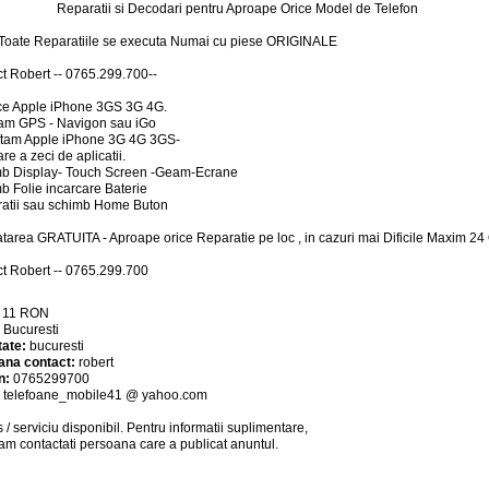
Reparatii si Decodari pentru Aproape Orice Model de Telefon
oate Reparatiile se executa Numai cu piese ORIGINALE
t Robert -- 0765.299.700--
ce Apple iPhone 3GS 3G 4G.
lam GPS - Navigon sau iGo
ftam Apple iPhone 3G 4G 3GS-
are a zeci de aplicatii.
mb Display- Touch Screen -Geam-Ecrane
b Folie incarcare Baterie
atii sau schimb Home Buton
tarea GRATUITA - Aproape orice Reparatie pe loc , in cazuri mai Dificile Maxim 24
t Robert -- 0765.299.700
:
11
RON
:
Bucuresti
tate:
bucuresti
ana contact:
robert
n:
0765299700
:
telefoane_mobile41 @ yahoo.com
 / serviciu
disponibil
. Pentru informatii suplimentare,
am contactati persoana care a publicat anuntul.