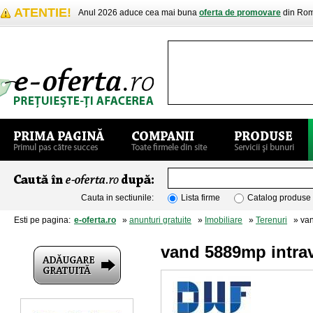
ATENTIE!
Anul 2026 aduce cea mai buna
oferta de promovare
din Rom
Cauta in sectiunile:
Lista firme
Catalog produse
Esti pe pagina:
e-oferta.ro
»
anunturi gratuite
»
Imobiliare
»
Terenuri
» vand
vand 5889mp intrav