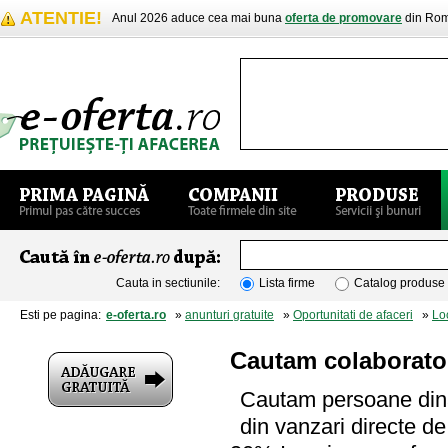
ATENTIE!
Anul 2026 aduce cea mai buna
oferta de promovare
din Rom
Cauta in sectiunile:
Lista firme
Catalog produse
Esti pe pagina:
e-oferta.ro
»
anunturi gratuite
»
Oportunitati de afaceri
»
Lo
Cautam colaboratori
Cautam persoane dina
din vanzari directe d