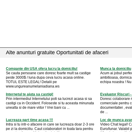
Alte anunturi gratuite Oportunitati de afaceri
Companie din USA ofera lucru la domiciliu!
Munca la domiciliu
Se cauta persoane care doresc foarte mult sa castige
Acum ai jobul perfec
peste 3000$ / luna dupa ceva lucru acasa online.
ambitioasa, dornica 
TOTUL ESTE LEGAL! Detalii pe
echipa noastra ! Nu i
www.ungureanumelaniadiana.ws
Internetul te ajuta sa castigi!
Evaluator Riscuri -
Prin intermediul Internetului poti sa lucrezi acasa si sa
Doresc colaborare r
castigi ca in Occident. Foloseste si tu aceasta minunata
comerciale pentru 
unealta si de mare viitor ! Vrei bani cu ...
documentatiei , evalu
de ...
Lucreaza part time acasa !!!
Loc de munca avan
Intra si tu intr-o afacere in care se lucreaza doar 2-3 ore
Video Chat legal! C
pe zi la domiciliu. Caut colaboratori in toata tara pentru
Euro/lunar. Valabil 