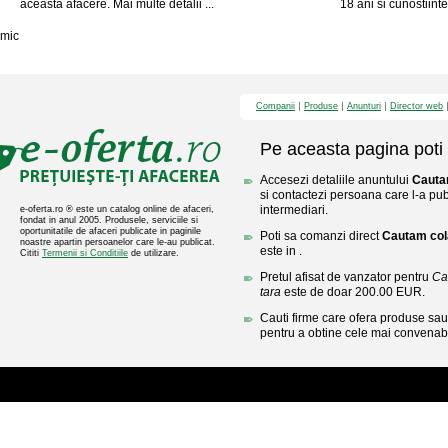
aceasta afacere. Mai multe detalii ...
18 ani si cunostiin
mic
Companii
Produse
Anunturi
Director web
Pe aceasta pagina poti 
Accesezi detaliile anuntului
Cautam
si contactezi persoana care l-a publ
intermediari.
e-oferta.ro ® este un catalog online de afaceri,
fondat in anul 2005. Produsele, serviciile si
oportunitatile de afaceri publicate in paginile
Poti sa comanzi direct
Cautam cola
noastre apartin persoanelor care le-au publicat.
este in .
Cititi
Termenii si Conditiile
de utilizare.
Pretul afisat de vanzator pentru
Ca
tara
este de doar 200.00 EUR.
Cauti firme care ofera produse sau 
pentru a obtine cele mai convenabi