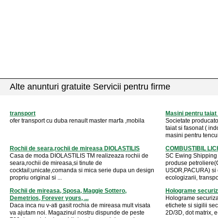
Alte anunturi gratuite Servicii pentru firme
transport
Masini pentru taiat 
ofer transport cu duba renault master marfa ,mobila
Societate producato
taiat si fasonat ( indo
masini pentru tencui
Rochii de seara,rochii de mireasa DIOLASTILIS
COMBUSTIBIL LIC
Casa de moda DIOLASTILIS TM realizeaza rochii de
SC Ewing Shipping 
seara,rochii de mireasa,si tinute de
produse petrolier
cocktail;unicate,comanda si mica serie dupa un design
USOR,PACURA) si de
propriu original si ...
ecologizarii, transpor
Rochii de mireasa, Sposa, Maggie Sottero,
Holograme securiza
Demetrios, Forever yours, ...
Holograme securizat
Daca inca nu v-ati gasit rochia de mireasa mult visata
etichete si sigilii 
va ajutam noi. Magazinul nostru dispunde de peste
2D/3D, dot matrix, e