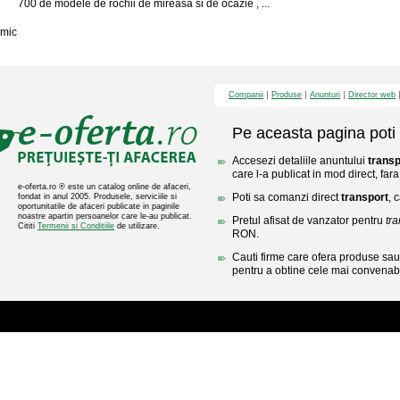
700 de modele de rochii de mireasa si de ocazie , ...
mic
Companii
Produse
Anunturi
Director web
Pe aceasta pagina poti 
Accesezi detaliile anuntului
transp
care l-a publicat in mod direct, fara
e-oferta.ro ® este un catalog online de afaceri,
Poti sa comanzi direct
transport
, 
fondat in anul 2005. Produsele, serviciile si
oportunitatile de afaceri publicate in paginile
noastre apartin persoanelor care le-au publicat.
Pretul afisat de vanzator pentru
tra
Cititi
Termenii si Conditiile
de utilizare.
RON.
Cauti firme care ofera produse sau 
pentru a obtine cele mai convenabi