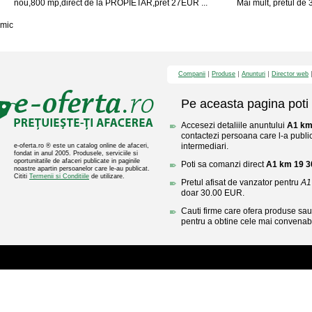
nou,800 mp,direct de la PROPIETAR,pret 27EUR ...
Mai mult, pretul de 
mic
Companii
Produse
Anunturi
Director web
Pe aceasta pagina poti 
Accesezi detaliile anuntului
A1 km
contactezi persoana care l-a public
intermediari.
e-oferta.ro ® este un catalog online de afaceri,
fondat in anul 2005. Produsele, serviciile si
oportunitatile de afaceri publicate in paginile
Poti sa comanzi direct
A1 km 19 3
noastre apartin persoanelor care le-au publicat.
Cititi
Termenii si Conditiile
de utilizare.
Pretul afisat de vanzator pentru
A1
doar 30.00 EUR.
Cauti firme care ofera produse sau 
pentru a obtine cele mai convenabi