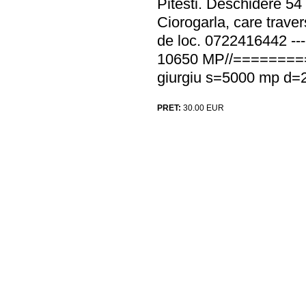
Pitesti. Deschidere 54
Ciorogarla, care trave
de loc. 0722416442
10650 MP//=========(((
giurgiu s=5000 mp d=20
PRET:
30.00
EUR