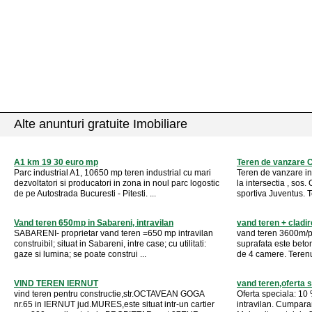
Alte anunturi gratuite Imobiliare
A1 km 19 30 euro mp
Teren de vanzare 
Parc industrial A1, 10650 mp teren industrial cu mari
Teren de vanzare in
dezvoltatori si producatori in zona in noul parc logostic
la intersectia , so
de pe Autostrada Bucuresti - Pitesti. ...
sportiva Juventus. 
Vand teren 650mp in Sabareni, intravilan
vand teren + cladir
SABARENI- proprietar vand teren =650 mp intravilan
vand teren 3600m/p 
construibil; situat in Sabareni, intre case; cu utilitati:
suprafata este beton
gaze si lumina; se poate construi ...
de 4 camere. Terenul
VIND TEREN IERNUT
vand teren,oferta
vind teren pentru constructie,str.OCTAVEAN GOGA
Oferta speciala: 10 
nr.65 in IERNUT jud.MURES,este situat intr-un cartier
intravilan. Cumpara