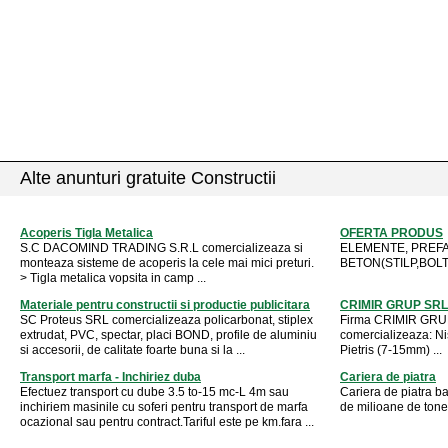
Alte anunturi gratuite Constructii
Acoperis Tigla Metalica
OFERTA PRODUS
S.C DACOMIND TRADING S.R.L comercializeaza si
ELEMENTE, PREFA
monteaza sisteme de acoperis la cele mai mici preturi.
BETON(STILP,BOLT
> Tigla metalica vopsita in camp ...
Materiale pentru constructii si productie publicitara
CRIMIR GRUP SRL tr
SC Proteus SRL comercializeaza policarbonat, stiplex
Firma CRIMIR GRUP
extrudat, PVC, spectar, placi BOND, profile de aluminiu
comercializeaza: N
si accesorii, de calitate foarte buna si la ...
Pietris (7-15mm) ...
Transport marfa - Inchiriez duba
Cariera de piatra
Efectuez transport cu dube 3.5 to-15 mc-L 4m sau
Cariera de piatra ba
inchiriem masinile cu soferi pentru transport de marfa
de milioane de ton
ocazional sau pentru contract.Tariful este pe km.fara ...