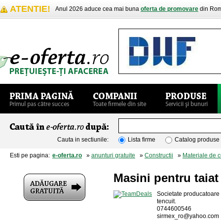
ATENTIE!
Anul 2026 aduce cea mai buna
oferta de promovare
din Rom
Cauta in sectiunile:
Lista firme
Catalog produse
Esti pe pagina:
e-oferta.ro
»
anunturi gratuite
»
Constructii
»
Materiale de c
Masini pentru taiat
Societate producatoare it
tencuit.
0744600546
sirmex_ro@yahoo.com