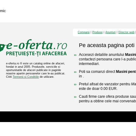
mic
Companii
Produse
Anunturi
Director web
Pe aceasta pagina poti 
Accesezi detaliile anuntului
Masini
contactezi persoana care l-a public
intermediari.
e-oferta.ro ® este un catalog online de afaceri,
fondat in anul 2005. Produsele, serviciile si
oportunitatile de afaceri publicate in paginile
Poti sa comanzi direct
Masini pentr
noastre apartin persoanelor care le-au publicat.
in .
Cititi
Termenii si Conditiile
de utilizare.
Pretul afisat de vanzator pentru
Mas
este de doar 0.00 EUR.
Cauti firme care ofera produse sau 
pentru a obtine cele mai convenabi