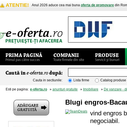
ATENTIE!
Anul 2026 aduce cea mai buna
oferta de promovare
din Rom
Cauta in sectiunile:
Lista firme
Catalog produse
Esti pe pagina:
e-oferta.ro
»
anunturi gratuite
»
Imobiliare
»
De vanzare - d
Blugi engros-Baca
vind engros b
negociabil.