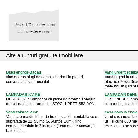
Alte anunturi gratuite Imobiliare
Blugi engros-Bacau
Vand urgent echipa
vind engros blugi de dama si barbati la preturi
Vand urgent in urma
convenabile si negociabil.
electrice PowerSnack
toate noi, in garantie
LAMPADAR ICARE
LAMPADAR DENNI
DESCRIERE: Lampadar cu picior de bronz cu abajur
DESCRIERE: Lampada
de catifea de culoare rosie. STOC: 1 PRET: 552 RON
culoare bej, inalt
Vand cabana lemn
casa noua la cheie
Vand cabana din lemn de brad uscat demontabila cu o
vand casa noua la c
suprafata de 22, 55 mp (5, 50mx4, 10m), fiind
utili si curte 600 m
compartimentata in 3 incaperi (1camera de 4mx4m, 1
este situata pe sosea
baie de 1, ...