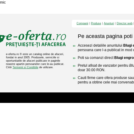
mic
Companii
Produse
Anunturi
Director web
Pe aceasta pagina poti 
Accesezi detaliile anuntului
Blugi
persoana care l-a publicat in mod di
e-oferta.ro ® este un catalog online de afaceri,
Poti sa comanzi direct
Blugi engr
fondat in anul 2005. Produsele, serviciile si
oportunitatile de afaceri publicate in paginile
noastre apartin persoanelor care le-au publicat.
Pretul afisat de vanzator pentru
Bl
Cititi
Termenii si Conditiile
de utilizare.
doar 30.00 RON.
Cauti firme care ofera produse sau 
pentru a obtine cele mai convenabi