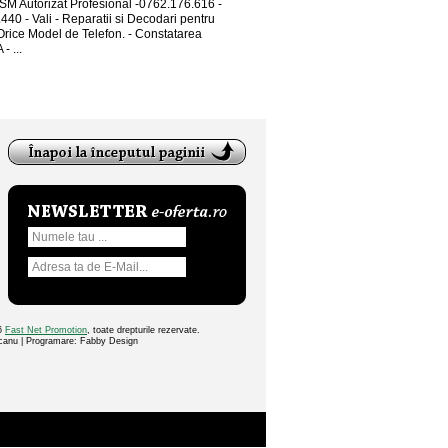
SM Autorizat Profesional -0762.176.616 -
40 - Vali - Reparatii si Decodari pentru
rice Model de Telefon. - Constatarea
- ...
26
Fast Net Promotion
, toate drepturile rezervate.
ocanu | Programare: Fabby Design