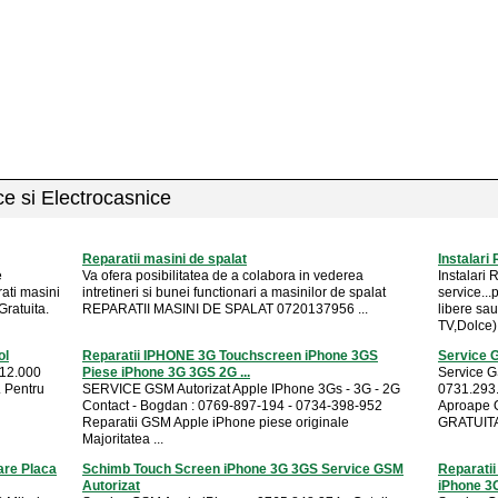
ice si Electrocasnice
Reparatii masini de spalat
Instalari
e
Va ofera posibilitatea de a colabora in vederea
Instalari
rati masini
intretineri si bunei functionari a masinilor de spalat
service..
Gratuita.
REPARATII MASINI DE SPALAT 0720137956 ...
libere s
TV,Dolce) 
ol
Reparatii IPHONE 3G Touchscreen iPhone 3GS
Service 
 12.000
Piese iPhone 3G 3GS 2G ...
Service G
. Pentru
SERVICE GSM Autorizat Apple IPhone 3Gs - 3G - 2G
0731.293.4
Contact - Bogdan : 0769-897-194 - 0734-398-952
Aproape O
Reparatii GSM Apple iPhone piese originale
GRATUITA 
Majoritatea ...
are Placa
Schimb Touch Screen iPhone 3G 3GS Service GSM
Reparatii
Autorizat
iPhone 3