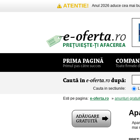
ATENTIE!
Anul 2026 aduce cea mai 
Cauta in sectiunile:
L
Esti pe pagina:
e-oferta.ro
»
anunturi gratui
Ap
Apar
mai m
PRET