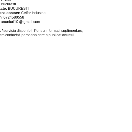
:
Bucuresti
tate:
BUCURESTI
ana contact:
Celfar Industrial
n:
0724580558
:
anunturi10 @ gmail.com
 / serviciu
disponibil
. Pentru informatii suplimentare,
am contactati persoana care a publicat anuntul.