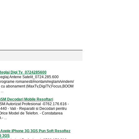
 Reglaj Digi Tv_0724285600
 Reglaj Antene Satelit_0724.285.600
.programe romanesti/montam/reglam/vindem/
au cu abonament (MaxTv,DigiTV,Focus,BOOM
...
GSM Decodari Mobile Resoftari
SM Autorizat Profesional -0762.176.616 -
40 - Vali - Reparatii si Decodari pentru
rice Model de Telefon. - Constatarea
- ...
 Apple iPhone 3G 3GS Pun Soft Resoftez
G 3GS