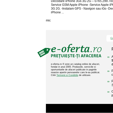
Decodare iPhone 3Gs 3G 2G -- 0765.299.700
Service GSM Apple iPhone -Service Apple i
3G 2G. -Instalam GPS - Navigon sau iGo -D
iPhone ...
mic
Co
A
d
e-oferta.ro ® este un catalog online de afaceri,
fondat in anul 2005. Produsele, serviciile si
oportunitatile de afaceri publicate in paginile
P
noastre apartin persoanelor care le-au publicat.
c
Cititi
Termenii si Conditiile
de utilizare.
P
C
p