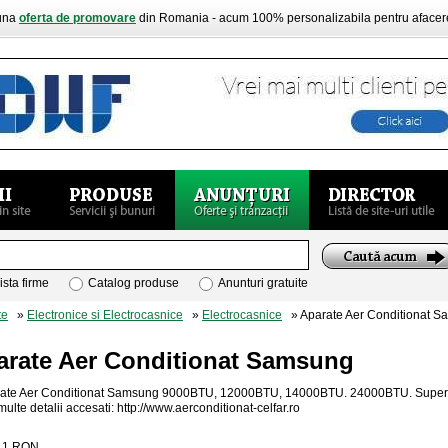
buna
oferta de promovare
din Romania - acum 100% personalizabila pentru aface
ista firme
Catalog produse
Anunturi gratuite
te
»
Electronice si Electrocasnice
»
Electrocasnice
» Aparate Aer Conditionat 
arate Aer Conditionat Samsung
ate Aer Conditionat Samsung 9000BTU, 12000BTU, 14000BTU. 24000BTU. Super Pretu
ulte detalii accesati: http://www.aerconditionat-celfar.ro
:
1
RON