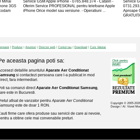
 Mihai
Service GSM Apple iPhone - 0765.848.374 - Catalin -
Service G
Phone 3GS
Oferim Service PROFESIONAL pentru telefoane Apple
0731.293.4
ecodam
iPhone Orice model sau versiune. - Operatiuni ...
Aproape O
GRATUITA 
mpanii
Produse
Anunturi
Director web
Contul tau
Download
Curs Valutar
Pe aceasta pagina poti sa:
ccesezi detaliile anuntului
Aparate Aer Conditionat
Samsung
si contactezi persoana care l-a publicat in mod
irect, fara intermediari.
oti sa comanzi direct
Aparate Aer Conditionat Samsung
,
are este in Bucuresti.
retul afisat de vanzator pentru
Aparate Aer Conditionat
Copyright © 2005-20
Samsung
este de doar 1 RON.
Design / AI: Viorel M
auti firme care ofera produse sau servicii de care ai nevoie,
entru a obtine cele mai convenabile preturi.