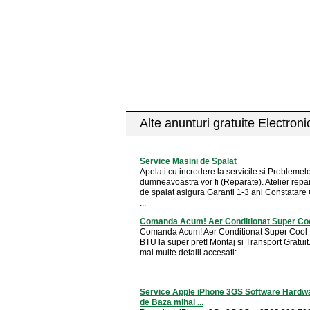
Alte anunturi gratuite Electron
Service Masini de Spalat
Apelati cu incredere la servicile si Problemel
dumneavoastra vor fi (Reparate). Atelier repa
de spalat asigura Garanti 1-3 ani Constatare 
...
Comanda Acum! Aer Conditionat Super Co
Comanda Acum! Aer Conditionat Super Cool
BTU la super pret! Montaj si Transport Gratuit
mai multe detalii accesati: ...
Service Apple iPhone 3GS Software Hardw
de Baza mihai ...