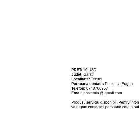
PRET:
10
USD
Judet:
Galati
Localitate:
Tecuci
Persoana contact:
Posteuca Eugen
Telefon:
0748760957
Email:
postemin @ gmail.com
Produs / serviciu
disponibil
. Pentru info
va rugam contactati persoana care a pub