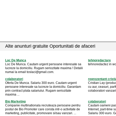
Alte anunturi gratuite Oportunitati de afaceri
Loc De Munca
tehnoredactare
Loc De Munca. Cautam urgent persoane interesate sa
tehnoredactez in wo
lucreze la domiciliu. Rugam seriozitate maxima ! Detalii
numai la email
toslaci@gmail.com
.
colaboratori
reprezentant cristia
Oferta De Munca. Salariu 300 euro. Cautam urgent
Cristian Lay (product
persoane interesate sa lucreze la domiciliu. Garantam
cu aur, ceasuri, par
prin contract plata salariului. Rugam seriozitate
colaboratori vanzari.
maxima ...
Bio Marketing
colaboratori
Companie multinationala recruteaza persoane pentru
Cautam oameni pasi
postul de Bio Promoter care consta intr-o activitate de
Internet, part-time 
marketing, publicitate, promovare si/sau vanzari. ...
Salariu 300 euro. Ga