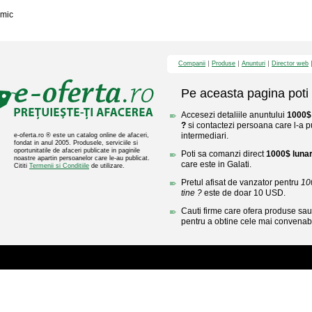
mic
Companii
Produse
Anunturi
Director web
Pe aceasta pagina poti 
Accesezi detaliile anuntului
1000$ 
?
si contactezi persoana care l-a pu
intermediari.
e-oferta.ro ® este un catalog online de afaceri,
fondat in anul 2005. Produsele, serviciile si
oportunitatile de afaceri publicate in paginile
Poti sa comanzi direct
1000$ lunar,
noastre apartin persoanelor care le-au publicat.
care este in Galati.
Cititi
Termenii si Conditiile
de utilizare.
Pretul afisat de vanzator pentru
10
tine ?
este de doar 10 USD.
Cauti firme care ofera produse sau 
pentru a obtine cele mai convenabi