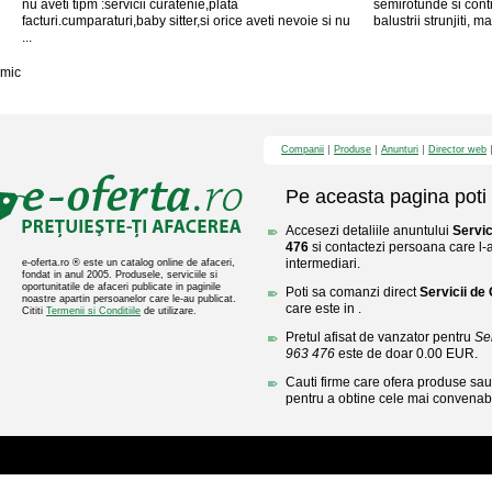
nu aveti tipm :servicii curatenie,plata
semirotunde si cont
facturi.cumparaturi,baby sitter,si orice aveti nevoie si nu
balustrii strunjiti, ma
...
mic
Companii
Produse
Anunturi
Director web
Pe aceasta pagina poti 
Accesezi detaliile anuntului
Servic
476
si contactezi persoana care l-a
intermediari.
e-oferta.ro ® este un catalog online de afaceri,
fondat in anul 2005. Produsele, serviciile si
oportunitatile de afaceri publicate in paginile
Poti sa comanzi direct
Servicii de
noastre apartin persoanelor care le-au publicat.
care este in .
Cititi
Termenii si Conditiile
de utilizare.
Pretul afisat de vanzator pentru
Se
963 476
este de doar 0.00 EUR.
Cauti firme care ofera produse sau 
pentru a obtine cele mai convenabi