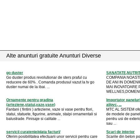
Alte anunturi gratuite Anunturi Diverse
go duster
SANATATE,NUTRI
Go duster produs revolutionar de sters praful cu
COMPANIA NOASTR
reducere de 60% . Comanda produsul vazut la tv go
DE ANI IN DOMENI
duster numai de la ibai. ...
MAI INOVATOARE
WELLNES,DOMENIU
Ornamente pentru gradina
Importator paneluri 
(arteziene,statui,vaze,vase)
al/pvc, ...
Fantani ( fintini ) arteziene, vaze si vase pentru flori,
MTC AL SISTEM ofer
statui, statuete, figurine, animale, stalpi ornamentali si
de modele de panel
balustrade. Finisaje si calitate ...
pentru usi de exteri
sau ...
servicii curatenie/plata facturi/
Scari de interior
Oferim posibilitatea efectuarii unor servicii pentru care
Scarile din beton po