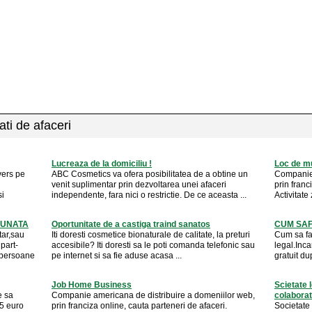
ati de afaceri
Lucreaza de la domiciliu !
Loc de m
ivers pe
ABC Cosmetics va ofera posibilitatea de a obtine un
Companie 
venit suplimentar prin dezvoltarea unei afaceri
prin franc
si
independente, fara nici o restrictie. De ce aceasta ...
Activitate 
NUNATA
Oportunitate de a castiga traind sanatos
CUM SAF
tar,sau
Iti doresti cosmetice bionaturale de calitate, la preturi
Cum sa fa
part-
accesibile? Iti doresti sa le poti comanda telefonic sau
legal.Inca
u persoane
pe internet si sa fie aduse acasa ...
gratuit du
Job Home Business
Scietate 
e sa
Companie americana de distribuire a domeniilor web,
colaborat
15 euro
prin franciza online, cauta parteneri de afaceri.
Societate 