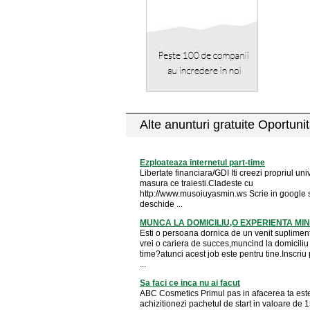
Alte anunturi gratuite Oportunit
Ezploateaza internetul part-time
Libertate financiara/GDI Iti creezi propriul un
masura ce traiesti.Cladeste cu
http://www.musoiuyasmin.ws Scrie in google 
deschide ...
MUNCA LA DOMICILIU,O EXPERIENTA MI
Esti o persoana dornica de un venit suplimen
vrei o cariera de succes,muncind la domiciliu 
time?atunci acest job este pentru tine.Inscri
...
Sa faci ce inca nu ai facut
ABC Cosmetics Primul pas in afacerea ta est
achizitionezi pachetul de start in valoare de 