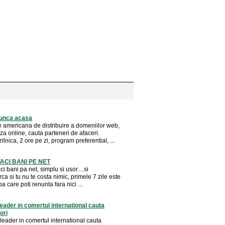
unca acasa
americana de distribuire a domeniilor web,
iza online, cauta parteneri de afaceri.
zilnica, 2 ore pe zi, program preferential, ...
ACI BANI PE NET
ci bani pa net, simplu si usor…si
rca si tu nu te costa nimic, primele 7 zile este
pa care poti renunta fara nici ...
leader in comertul international cauta
ori
leader in comertul international cauta