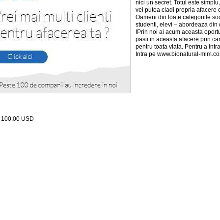
nici un secret. Totul este simplu,
vei putea cladi propria afacere 
Oameni din toate categoriile soci
studenti, elevi – abordeaza din c
!Prin noi ai acum aceasta oport
pasii in aceasta afacere prin care
pentru toata viata. Pentru a int
Intra pe www.bionatural-mlm.c
:
100.00
USD