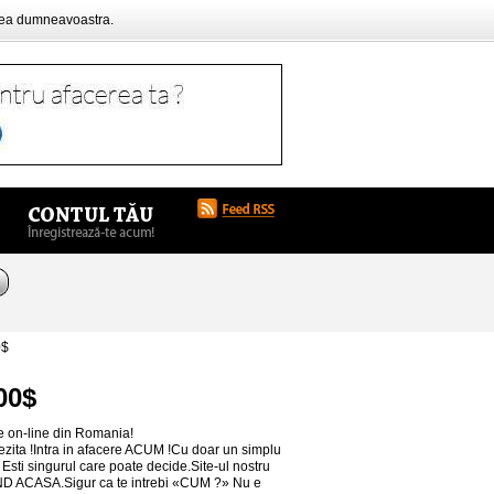
rea dumneavoastra.
0$
100$
e on-line din Romania!
 ezita !Intra in afacere ACUM !Cu doar un simplu
 Esti singurul care poate decide.Site-ul nostru
AND ACASA.Sigur ca te intrebi «CUM ?» Nu e