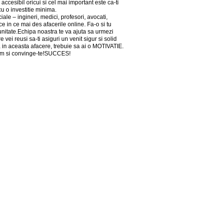
 accesibil oricui si cel mai important este ca-ti
cu o investitie minima.
ale – ingineri, medici, profesori, avocati,
e in ce mai des afacerile online. Fa-o si tu
unitate.Echipa noastra te va ajuta sa urmezi
 vei reusi sa-ti asiguri un venit sigur si solid
ra in aceasta afacere, trebuie sa ai o MOTIVATIE.
om si convinge-te!SUCCES!