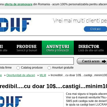
buna
oferta de promovare
din Romania - acum 100% personalizabila pentru aface
ista firme
Catalog produse
Anunturi gratuite
te
»
Oportunitati de afaceri
»
MLM
» Incredibil....cu doar 10$....castigi...minim10
redibil....cu doar 10$....castigi...minim
Cea mai sigura si legala afacer
Vrei sa-ti maresti veniturile?Nu
SMS poti castiga sute de dolari!
te ajuta sa castigi bani LUCR