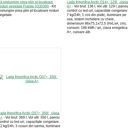
it prelungire prea-plin pt tocatoare
Lada frigorifica Arctic O14+, 129l , clasa
esturi vegetale Franke 0330390
- Kit
A+
- Vol brut: 136 l; Vol util: 129 l, pano
relungire prea-plin pt tocatoare resturi
control cu led-uri, capacitate congelare:
egetale
7 kg/24h, 1 cos din platic, iluminare pe
usa, sistem inchidere cu cheie,
dimensiuni 86x75,1x72,5 (HxLxA, cm),
consum: 186 kWh / an, clasa enegetica
A+, culoare alb
ada frigorifica Arctic O37+, 350l , clasa
A+
- Vol brut: 369 l; Vol util: 350 l, panou
ontrol cu led-uri, capacitate congelare:
2 kg/24h, 3 cosuri din sarma, iluminare