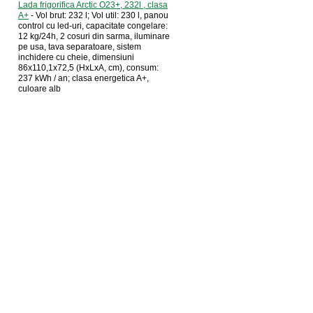
Lada frigorifica Arctic O23+, 232l , clasa
u
A+
- Vol brut: 232 l; Vol util: 230 l, panou
control cu led-uri, capacitate congelare:
12 kg/24h, 2 cosuri din sarma, iluminare
pe usa, tava separatoare, sistem
inchidere cu cheie, dimensiuni
86x110,1x72,5 (HxLxA, cm), consum:
237 kWh / an; clasa energetica A+,
culoare alb