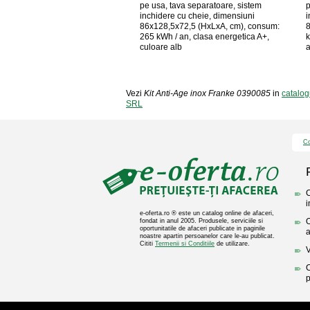
pe usa, tava separatoare, sistem
p
inchidere cu cheie, dimensiuni
i
86x128,5x72,5 (HxLxA, cm), consum:
8
265 kWh / an, clasa energetica A+,
k
culoare alb
a
Vezi
Kit Anti-Age inox Franke 0390085
in
catalo
SRL
Co
C
i
e-oferta.ro ® este un catalog online de afaceri,
O
fondat in anul 2005. Produsele, serviciile si
oportunitatile de afaceri publicate in paginile
a
noastre apartin persoanelor care le-au publicat.
Cititi
Termenii si Conditiile
de utilizare.
V
C
p