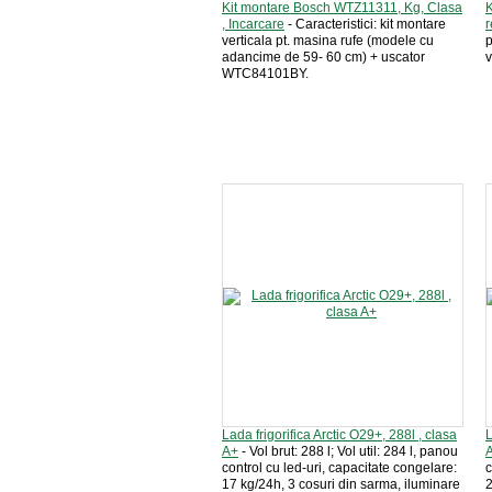
Kit montare Bosch WTZ11311, Kg, Clasa
K
, Incarcare
- Caracteristici: kit montare
r
verticala pt. masina rufe (modele cu
p
adancime de 59- 60 cm) + uscator
v
WTC84101BY.
Lada frigorifica Arctic O29+, 288l , clasa
L
A+
- Vol brut: 288 l; Vol util: 284 l, panou
control cu led-uri, capacitate congelare:
c
17 kg/24h, 3 cosuri din sarma, iluminare
2