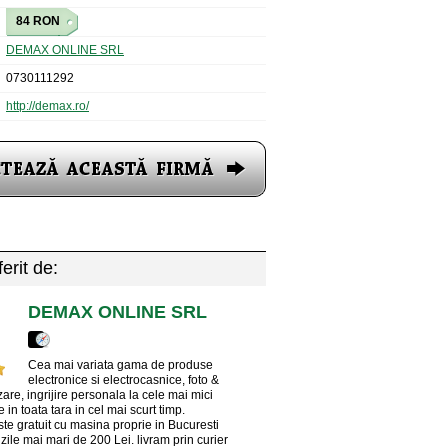
84 RON
DEMAX ONLINE SRL
0730111292
http://demax.ro/
erit de:
DEMAX ONLINE SRL
Cea mai variata gama de produse
electronice si electrocasnice, foto &
zare, ingrijire personala la cele mai mici
e in toata tara in cel mai scurt timp.
ste gratuit cu masina proprie in Bucuresti
ile mai mari de 200 Lei. livram prin curier