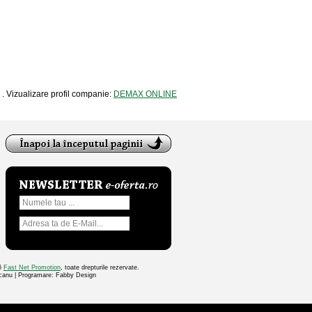
: . Vizualizare profil companie:
DEMAX ONLINE
26
Fast Net Promotion
, toate drepturile rezervate.
ocanu | Programare: Fabby Design