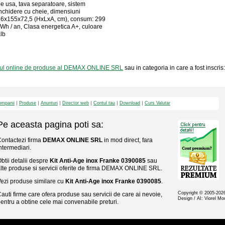
e usa, tava separatoare, sistem
nchidere cu cheie, dimensiuni
6x155x72,5 (HxLxA, cm), consum: 299
Wh / an, Clasa energetica A+, culoare
lb
gul online de produse al DEMAX ONLINE SRL
sau in categoria in care a fost inscris
mpanii
Produse
Anunturi
Director web
Contul tau
Download
Curs Valutar
Pe aceasta pagina poti sa:
ontactezi firma
DEMAX ONLINE SRL
in mod direct, fara
ntermediari.
btii detalii despre
Kit Anti-Age inox Franke 0390085
sau
lte produse si servicii oferite de firma DEMAX ONLINE SRL.
ezi produse similare cu
Kit Anti-Age inox Franke 0390085
.
Copyright © 2005-20
auti firme care ofera produse sau servicii de care ai nevoie,
Design / AI: Viorel M
entru a obtine cele mai convenabile preturi.