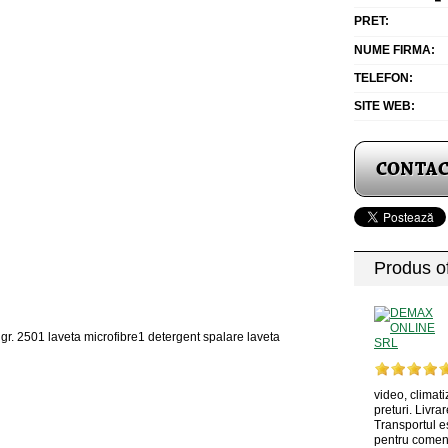
PRET:
NUME FIRMA:
TELEFON:
SITE WEB:
Produs of
 gr. 2501 laveta microfibre1 detergent spalare laveta
video, climati
preturi. Livrar
Transportul e
pentru comenz