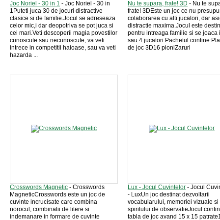
Joc Noriel - 30 in 1
- Joc Noriel - 30 in
Nu te supara, frate! 3D
- Nu te sup
1Puteti juca 30 de jocuri distractive
frate! 3DEste un joc ce nu presup
clasice si de familie.Jocul se adreseaza
colaborarea cu alti jucatori, dar as
celor mic,i dar deopotriva se pot juca si
distractie maxima.Jocul este desti
cei mari.Veti descoperii magia povestilor
pentru intreaga familie si se joaca 
cunoscute sau necunoscute, va veti
sau 4 jucatori.Pachetul contine:Pl
intrece in competitii haioase, sau va veti
de joc 3D16 pioniZaruri
hazarda ...
Crosswords Magnetic
- Crosswords
Lux - Jocul Cuvintelor
- Jocul Cuvi
MagneticCrosswords este un joc de
- LuxUn joc destinat dezvoltarii
cuvinte incrucisate care combina
vocabularului, memoriei vizuale si
norocul, combinatii de litere si
spiritului de observatieJocul conti
indemanare in formare de cuvinte
tabla de joc avand 15 x 15 patrat