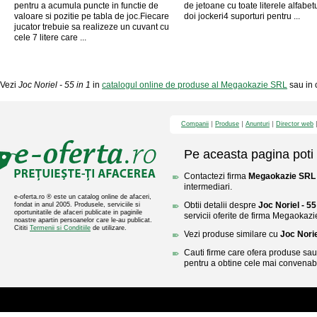
pentru a acumula puncte in functie de
de jetoane cu toate literele alfabetu
valoare si pozitie pe tabla de joc.Fiecare
doi jockeri4 suporturi pentru ...
jucator trebuie sa realizeze un cuvant cu
cele 7 litere care ...
Vezi
Joc Noriel - 55 in 1
in
catalogul online de produse al Megaokazie SRL
sau in c
Companii
Produse
Anunturi
Director web
Pe aceasta pagina poti 
Contactezi firma
Megaokazie SRL
intermediari.
e-oferta.ro ® este un catalog online de afaceri,
Obtii detalii despre
Joc Noriel - 55
fondat in anul 2005. Produsele, serviciile si
oportunitatile de afaceri publicate in paginile
servicii oferite de firma Megaokaz
noastre apartin persoanelor care le-au publicat.
Cititi
Termenii si Conditiile
de utilizare.
Vezi produse similare cu
Joc Norie
Cauti firme care ofera produse sau 
pentru a obtine cele mai convenabi