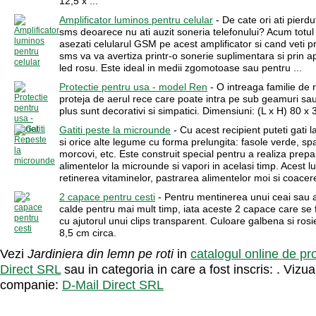
12,5 x ...
Amplificator luminos pentru celular
- De cate ori ati pierd
sms deoarece nu ati auzit soneria telefonului? Acum totul
asezati celularul GSM pe acest amplificator si cand veti p
sms va va avertiza printr-o sonerie suplimentara si prin a
led rosu. Este ideal in medii zgomotoase sau pentru ...
Protectie pentru usa - model Ren
- O intreaga familie de 
proteja de aerul rece care poate intra pe sub geamuri sau
plus sunt decorativi si simpatici. Dimensiuni: (L x H) 80 x
Gatiti peste la microunde
- Cu acest recipient puteti gati l
si orice alte legume cu forma prelungita: fasole verde, sp
morcovi, etc. Este construit special pentru a realiza prep
alimentelor la microunde si vapori in acelasi timp. Acest l
retinerea vitaminelor, pastrarea alimentelor moi si coacere
2 capace pentru cesti
- Pentru mentinerea unui ceai sau a
calde pentru mai mult timp, iata aceste 2 capace care se 
cu ajutorul unui clips transparent. Culoare galbena si ros
8,5 cm circa.
Vezi
Jardiniera din lemn pe roti
in
catalogul online de pr
Direct SRL
sau in categoria in care a fost inscris: . Vizual
companie:
D-Mail Direct SRL