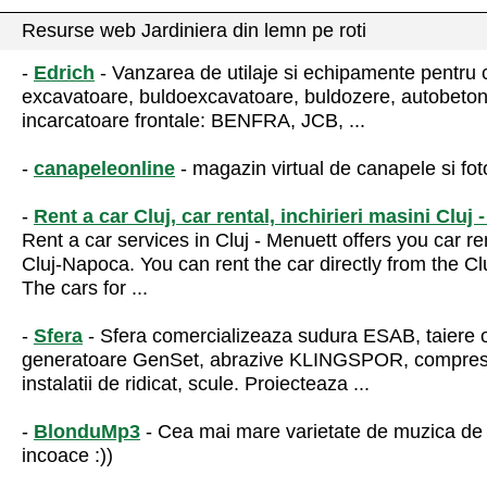
Resurse web Jardiniera din lemn pe roti
-
Edrich
- Vanzarea de utilaje si echipamente pentru c
excavatoare, buldoexcavatoare, buldozere, autobeton
incarcatoare frontale: BENFRA, JCB, ...
-
canapeleonline
- magazin virtual de canapele si foto
-
Rent a car Cluj, car rental, inchirieri masini Cluj
Rent a car services in Cluj - Menuett offers you car re
Cluj-Napoca. You can rent the car directly from the Cl
The cars for ...
-
Sfera
- Sfera comercializeaza sudura ESAB, taiere
generatoare GenSet, abrazive KLINGSPOR, compr
instalatii de ridicat, scule. Proiecteaza ...
-
BlonduMp3
- Cea mai mare varietate de muzica de
incoace :))