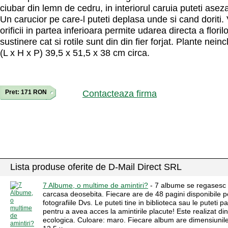
ciubar din lemn de cedru, in interiorul caruia puteti aseza
Un carucior pe care-l puteti deplasa unde si cand doriti.
orificii in partea inferioara permite udarea directa a floril
sustinere cat si rotile sunt din din fier forjat. Plante nei
(L x H x P) 39,5 x 51,5 x 38 cm circa.
Pret: 171 RON
Contacteaza firma
Lista produse oferite de D-Mail Direct SRL
7 Albume, o multime de amintiri?
- 7 albume se regasesc 
carcasa deosebita. Fiecare are de 48 pagini disponibile p
fotografiile Dvs. Le puteti tine in biblioteca sau le puteti p
pentru a avea acces la amintirile placute! Este realizat din
ecologica. Culoare: maro. Fiecare album are dimensiunile: