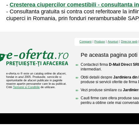
-
Cresterea ciupercilor comestibili - consultanta i
- Consultanta gratuita si contra cost referitoare la infi
ciuperci in Romania, prin fonduri nerambursabile S
Companii
Produse
Anunturi
Director web
Pe aceasta pagina poti 
Contactezi firma
D-Mail Direct SR
intermediari.
e-oferta.ro ® este un catalog online de afaceri,
Obtii detalii despre
Jardiniera din 
fondat in anul 2005. Produsele, serviciile si
oportunitatile de afaceri publicate in paginile
produse si servicii oferite de firma
noastre apartin persoanelor care le-au publicat.
Cititi
Termenii si Conditiile
de utilizare.
Vezi produse similare cu
Jardinier
Cauti firme care ofera produse sau 
pentru a obtine cele mai convenabi