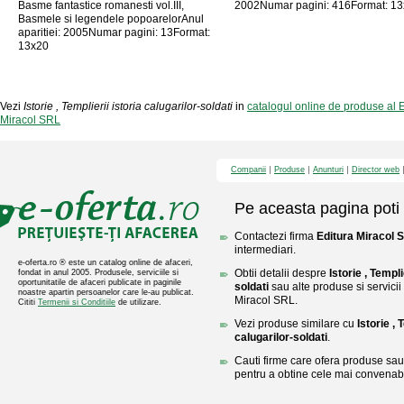
Basme fantastice romanesti vol.III,
2002Numar pagini: 416Format: 1
Basmele si legendele popoarelorAnul
aparitiei: 2005Numar pagini: 13Format:
13x20
Vezi
Istorie , Templierii istoria calugarilor-soldati
in
catalogul online de produse al 
Miracol SRL
Companii
Produse
Anunturi
Director web
Pe aceasta pagina poti 
Contactezi firma
Editura Miracol 
intermediari.
e-oferta.ro ® este un catalog online de afaceri,
Obtii detalii despre
Istorie , Templi
fondat in anul 2005. Produsele, serviciile si
oportunitatile de afaceri publicate in paginile
soldati
sau alte produse si servicii 
noastre apartin persoanelor care le-au publicat.
Miracol SRL.
Cititi
Termenii si Conditiile
de utilizare.
Vezi produse similare cu
Istorie , 
calugarilor-soldati
.
Cauti firme care ofera produse sau 
pentru a obtine cele mai convenabi