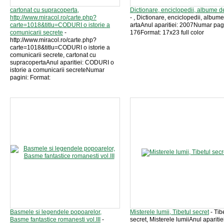
cartonat cu supracoperta,
Dictionare, enciclopedii, albume de
http://www.miracol.ro/carte.php?
- , Dictionare, enciclopedii, album
carte=1018&titlu=CODURI o istorie a
artaAnul aparitiei: 2007Numar pagi
comunicarii secrete
-
176Format: 17x23 full color
http://www.miracol.ro/carte.php?
carte=1018&titlu=CODURI o istorie a
comunicarii secrete, cartonat cu
supracopertaAnul aparitiei: CODURI o
istorie a comunicarii secreteNumar
pagini: Format:
Basmele si legendele popoarelor,
Misterele lumii, Tibetul secret
- Tib
Basme fantastice romanesti vol.III
-
secret, Misterele lumiiAnul aparitiei