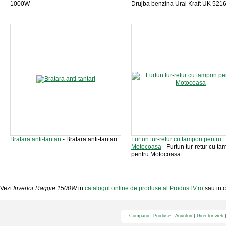
1000W
Drujba benzina Ural Kraft UK 521
Bratara anti-tantari
- Bratara anti-tantari
Furtun tur-retur cu tampon pentru
Motocoasa
- Furtun tur-retur cu t
pentru Motocoasa
Vezi
Invertor Raggie 1500W
in
catalogul online de produse al ProdusTV.ro
sau in c
Companii
Produse
Anunturi
Director web