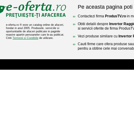
Pe aceasta pagina poti 
Contactezi firma
ProdusTV.ro
in mo
Obtii detalii despre
Invertor Ragg
e-oferta.ro ® este un catalog online de afaceri,
si servicii oferite de firma ProdusTV
fondat in anul 2005. Produsele, serviciile si
oportunitatile de afaceri publicate in paginile
noastre apartin persoanelor care le-au publicat.
Vezi produse similare cu
Invertor
Cititi
Termenii si Conditiile
de utilizare.
Cauti firme care ofera produse sau 
pentru a obtine cele mai convenabi