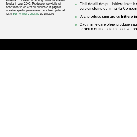
e-oferta.ro ® este un catalog online de afaceri,
Obtii detalii despre
Initiere in cala
fondat in anul 2005. Produsele, serviciile si
oportunitatile de afaceri publicate in paginile
servicii oferite de firma 4u Compa
noastre apartin persoanelor care le-au publicat.
Cititi
Termenii si Conditiile
de utilizare.
Vezi produse similare cu
Initiere i
Cauti firme care ofera produse sau 
pentru a obtine cele mai convenabi