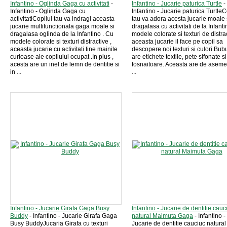
Infantino - Oglinda Gaga cu activitati
-
Infantino - Jucarie paturica Turtle
-
Infantino - Oglinda Gaga cu
Infantino - Jucarie paturica TurtleC
activitatiCopilul tau va indragi aceasta
tau va adora acesta jucarie moale 
jucarie multifunctionala gaga moale si
dragalasa cu activitati de la Infant
dragalasa oglinda de la Infantino . Cu
modele colorate si texturi de distrac
modele colorate si texturi distractive ,
aceasta jucarie il face pe copil sa
aceasta jucarie cu activitati tine mainile
descopere noi texturi si culori.Bu
curioase ale copilului ocupat .In plus ,
are etichete textile, pete sifonate si
acesta are un inel de lemn de dentitie si
fosnaitoare. Aceasta are de asem
in ...
...
Infantino - Jucarie Girafa Gaga Busy
Infantino - Jucarie de dentitie cauc
Buddy
- Infantino - Jucarie Girafa Gaga
natural Maimuta Gaga
- Infantino -
Busy BuddyJucaria Girafa cu texturi
Jucarie de dentitie cauciuc natural