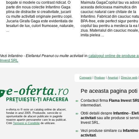
bogate si modele cu contrast ridicat. O
Maimuta GagaCopilul tau va ador
parte din noua colectie Infantino Gaga
aceasta delicioasa maimutica din
plina de distractie si creativitate, jucarii
cauciuc natural care chitaie de la
cu multe activitati originale pentru copii.
Infantino. Fabricat din cauciuc natu
Jucaria Girafa Gaga este evidentiata de
BPA-free, este perfect sigur pentru
tesaturi de lux, culori frumoase, naturale,
copilul tau pentru a mesteca la ea 
...
ziua. Materialul din cauciuc moale
imita pielea ...
Vezi
Infantino - Elefantul Peanut cu multe activitati
in
catalogul online de produse a
Invest SRL
Companii
Produse
Anunturi
Director web
Pe aceasta pagina poti 
Contactezi firma
Flama Invest SR
intermediari.
e-oferta.ro ® este un catalog online de afaceri,
Obtii detalii despre
Infantino - Ele
fondat in anul 2005. Produsele, serviciile si
oportunitatile de afaceri publicate in paginile
activitati
sau alte produse si servic
noastre apartin persoanelor care le-au publicat.
Invest SRL.
Cititi
Termenii si Conditiile
de utilizare.
Vezi produse similare cu
Infantino
activitati
.