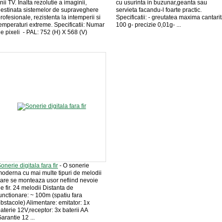
inii TV. Inalta rezolutie a imaginii,
cu usurinta in buzunar,geanta sau
estinata sistemelor de supraveghere
servieta facandu-l foarte practic.
rofesionale, rezistenta la intemperii si
Specificatii: - greutatea maxima cantari
emperaturi extreme. Specificatii: Numar
100 g- precizie 0,01g- ...
e pixeli - PAL: 752 (H) X 568 (V)
onerie digitala fara fir
- O sonerie
oderna cu mai multe tipuri de melodii
are se monteaza usor nefiind nevoie
e fir. 24 melodii Distanta de
unctionare: ~ 100m (spatiu fara
bstacole) Alimentare: emitator: 1x
aterie 12V,receptor: 3x baterii AA
arantie 12 ...