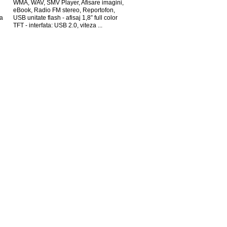
WMA, WAV, SMV Player, Afisare imagini,
eBook, Radio FM stereo, Reportofon,
ta
USB unitate flash - afisaj 1,8” full color
TFT - interfata: USB 2.0, viteza ...