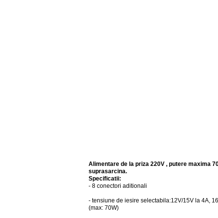
Alimentare de la priza 220V , putere maxima 70
suprasarcina.
Specificatii:
- 8 conectori aditionali
- tensiune de iesire selectabila:12V/15V la 4A, 1
(max: 70W)