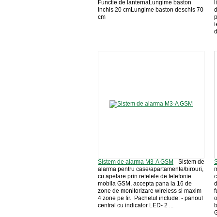
Functie de lanternaLungime baston
l
inchis 20 cmLungime baston deschis 70
d
cm
p
t
d
Sistem de alarma M3-A GSM
- Sistem de
S
alarma pentru case/apartamente/birouri,
m
cu apelare prin retelele de telefonie
c
mobila GSM, accepta pana la 16 de
d
zone de monitorizare wireless si maxim
f
4 zone pe fir. Pachetul include: - panoul
o
central cu indicator LED- 2 ...
b
G