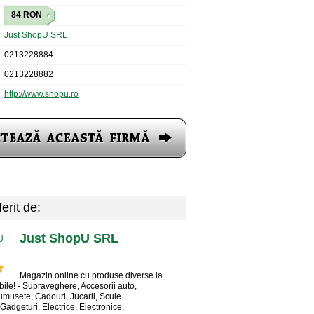
84 RON
Just ShopU SRL
0213228884
0213228882
http://www.shopu.ro
erit de:
Just ShopU SRL
Magazin online cu produse diverse la
bile! - Supraveghere, Accesorii auto,
rumusete, Cadouri, Jucarii, Scule
Gadgeturi, Electrice, Electronice,