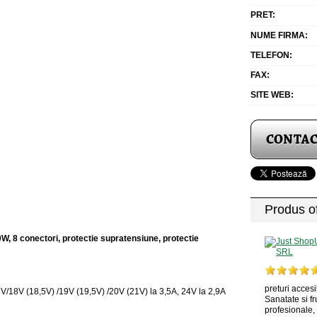
PRET:
NUME FIRMA:
TELEFON:
FAX:
SITE WEB:
Produs of
W, 8 conectori, protectie supratensiune, protectie
preturi accesi
6V/18V (18,5V) /19V (19,5V) /20V (21V) la 3,5A, 24V la 2,9A
Sanatate si f
profesionale, 