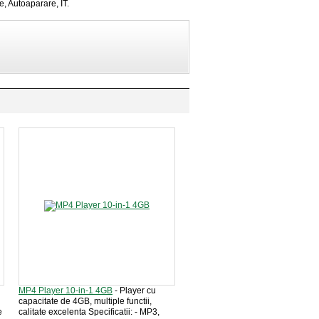
e, Autoaparare, IT.
MP4 Player 10-in-1 4GB
- Player cu
capacitate de 4GB, multiple functii,
e
calitate excelenta Specificatii: - MP3,